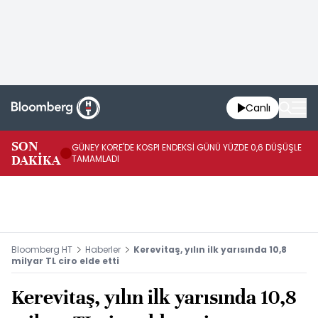
Canlı
JA
SON
GÜNEY KORE'DE KOSPI ENDEKSİ GÜNÜ YÜZDE 0,6 DÜŞÜŞLE
YÜ
DAKİKA
TAMAMLADI
TA
Bloomberg HT
Haberler
Kerevitaş, yılın ilk yarısında 10,8
milyar TL ciro elde etti
Kerevitaş, yılın ilk yarısında 10,8