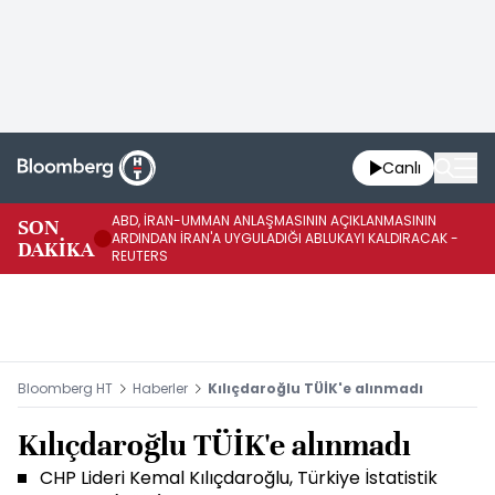
Canlı
ABD, İRAN-UMMAN ANLAŞMASININ AÇIKLANMASININ
AB
SON
ARDINDAN İRAN'A UYGULADIĞI ABLUKAYI KALDIRACAK -
GE
DAKİKA
REUTERS
UY
Bloomberg HT
Haberler
Kılıçdaroğlu TÜİK'e alınmadı
Kılıçdaroğlu TÜİK'e alınmadı
CHP Lideri Kemal Kılıçdaroğlu, Türkiye İstatistik