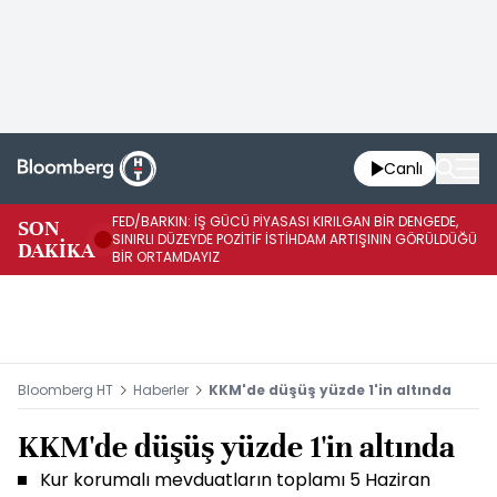
Canlı
FED/BARKIN: İŞ GÜCÜ PİYASASI KIRILGAN BİR DENGEDE,
SON
İŞ
SINIRLI DÜZEYDE POZİTİF İSTİHDAM ARTIŞININ GÖRÜLDÜĞÜ
DAKİKA
SÜ
BİR ORTAMDAYIZ
Bloomberg HT
Haberler
KKM'de düşüş yüzde 1'in altında
KKM'de düşüş yüzde 1'in altında
Kur korumalı mevduatların toplamı 5 Haziran