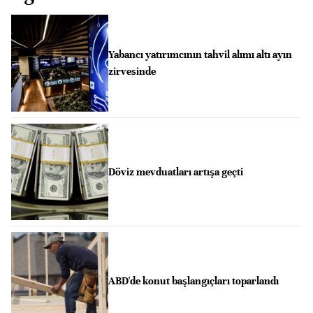
Yabancı yatırımcının tahvil alımı altı ayın
zirvesinde
Döviz mevduatları artışa geçti
ABD'de konut başlangıçları toparlandı