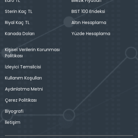
Euro TL
Bilezik Fiyatları
Sterin Kaç TL
BIST 100 Endeksi
Riyal Kaç TL
Altın Hesaplama
Kanada Doları
Yüzde Hesaplama
Kişisel Verilerin Korunması
Politikası
İzleyici Temsilcisi
Kullanım Koşulları
Aydınlatma Metni
Çerez Politikası
Biyografi
İletişim