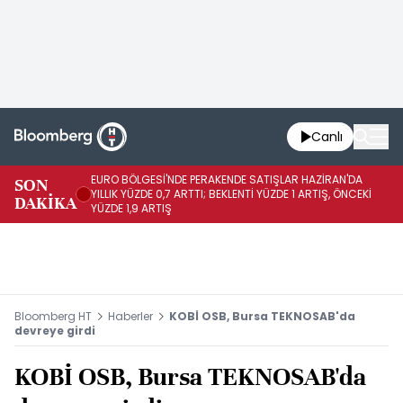
Canlı
EURO BÖLGESİ'NDE PERAKENDE SATIŞLAR HAZİRAN'DA
EU
SON
YILLIK YÜZDE 0,7 ARTTI; BEKLENTİ YÜZDE 1 ARTIŞ, ÖNCEKİ
AY
DAKİKA
YÜZDE 1,9 ARTIŞ
ÖN
Bloomberg HT
Haberler
KOBİ OSB, Bursa TEKNOSAB'da
devreye girdi
KOBİ OSB, Bursa TEKNOSAB'da