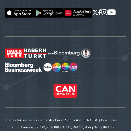
Sitemizdeki veriler Foreks tarafından sağlanmaktadır. NASDAQ, Dow Jones
Industrial Average, SHCOM, FTSE 100, CAC 40, DAX 30, Hang Seng, IBEX 35,