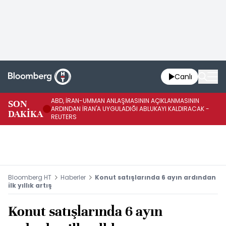
Canlı
ABD, İRAN-UMMAN ANLAŞMASININ AÇIKLANMASININ
AB
SON
ARDINDAN İRAN'A UYGULADIĞI ABLUKAYI KALDIRACAK -
GE
DAKİKA
REUTERS
UY
Bloomberg HT
Haberler
Konut satışlarında 6 ayın ardından
ilk yıllık artış
Konut satışlarında 6 ayın