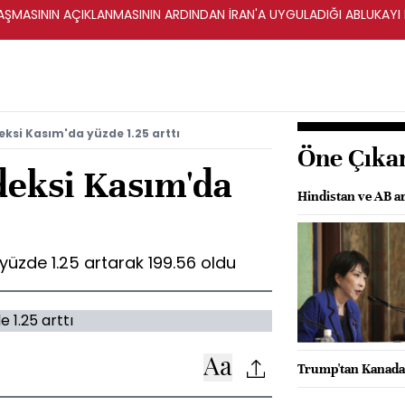
ŞMASININ AÇIKLANMASININ ARDINDAN İRAN'A UYGULADIĞI ABLUKAYI
eksi Kasım'da yüzde 1.25 arttı
Öne Çıka
deksi Kasım'da
Hindistan ve AB ar
yüzde 1.25 artarak 199.56 oldu
Trump'tan Kanada'y