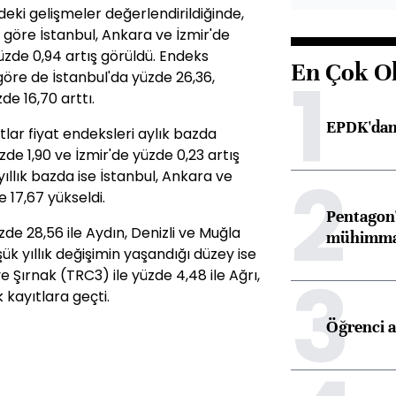
deki gelişmeler değerlendirildiğinde,
a göre İstanbul, Ankara ve İzmir'de
yüzde 0,94 artış görüldü. Endeks
En Çok O
1
 göre de İstanbul'da yüzde 26,36,
de 16,70 arttı.
EPDK'dan 
tlar fiyat endeksleri aylık bazda
de 1,90 ve İzmir'de yüzde 0,23 artış
2
ıllık bazda ise İstanbul, Ankara ve
e 17,67 yükseldi.
Pentagon'
zde 28,56 ile Aydın, Denizli ve Muğla
mühimmat 
ük yıllık değişimin yaşandığı düzey ise
3
e Şırnak (TRC3) ile yüzde 4,48 ile Ağrı,
 kayıtlara geçti.
Öğrenci a