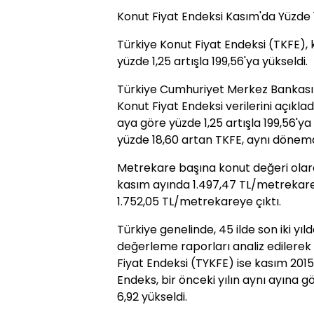
Konut Fiyat Endeksi Kasım'da Yüzde 1
Türkiye Konut Fiyat Endeksi (TKFE), 
yüzde 1,25 artışla 199,56'ya yükseldi.
Türkiye Cumhuriyet Merkez Bankası 
Konut Fiyat Endeksi verilerini açıkla
aya göre yüzde 1,25 artışla 199,56'ya 
yüzde 18,60 artan TKFE, aynı dönemde
Metrekare başına konut değeri olara
kasım ayında 1.497,47 TL/metrekare 
1.752,05 TL/metrekareye çıktı.
Türkiye genelinde, 45 ilde son iki y
değerleme raporları analiz edilerek
Fiyat Endeksi (TYKFE) ise kasım 2015'
Endeks, bir önceki yılın aynı ayına 
6,92 yükseldi.