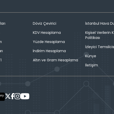
ları
Döviz Çevirici
İstanbul Hava 
n
KDV Hesaplama
Kişisel Verilerin
Politikası
rı
Yüzde Hesaplama
İzleyici Temsilcis
rı
İndirim Hesaplama
Künye
l
Altın ve Gram Hesaplama
İletişim