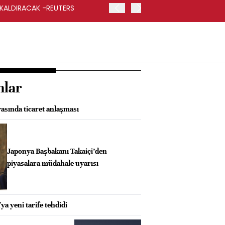
 KALDIRACAK -REUTERS
ABD DIŞİŞLERİ BAKANLIĞI
UYGULANACAK
nlar
asında ticaret anlaşması
Japonya Başbakanı Takaiçi’den
piyasalara müdahale uyarısı
a yeni tarife tehdidi