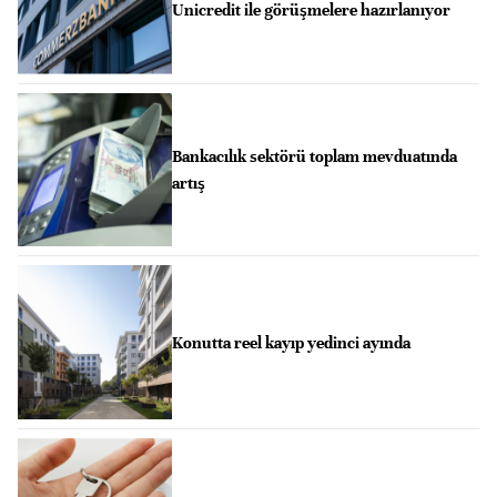
Unicredit ile görüşmelere hazırlanıyor
Bankacılık sektörü toplam mevduatında
artış
Konutta reel kayıp yedinci ayında