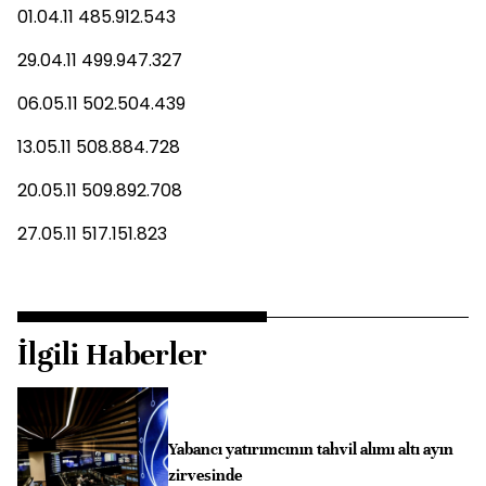
01.04.11 485.912.543
29.04.11 499.947.327
06.05.11 502.504.439
13.05.11 508.884.728
20.05.11 509.892.708
27.05.11 517.151.823
İlgili Haberler
Yabancı yatırımcının tahvil alımı altı ayın
zirvesinde