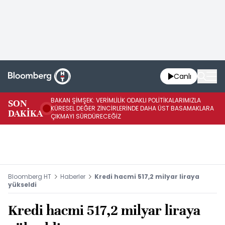
Canlı
BAKAN ŞİMŞEK: VERİMLİLİK ODAKLI POLİTİKALARIMIZLA
BA
SON
KÜRESEL DEĞER ZİNCİRLERİNDE DAHA ÜST BASAMAKLARA
VE
DAKİKA
ÇIKMAYI SÜRDÜRECEĞİZ
DÖ
Bloomberg HT
Haberler
Kredi hacmi 517,2 milyar liraya
yükseldi
Kredi hacmi 517,2 milyar liraya