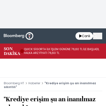
Canlı
SON
QUICK SİGORTA İLK İŞLEM GÜNÜNE 76,60 TL İLE BAŞLADI,
BI
DAKİKA
HALKA ARZ FİYATI 76,60 TL
PU
Bloomberg HT
Haberler
"Krediye erişim şu an inanılmaz
sıkıntılı"
"Krediye erişim şu an inanılmaz