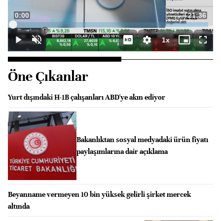
Süre
0:00
Toplam
21:36
Yüklendi
:
0.46%
Süre
1x
Duraklat
Sesi
Oynatma
Mini
Tam
Aç
Hızı
oynatıcı
Ekra
Öne Çıkanlar
Yurt dışındaki H-1B çalışanları ABD'ye akın ediyor
Bakanlıktan sosyal medyadaki ürün fiyatı
paylaşımlarına dair açıklama
Beyanname vermeyen 10 bin yüksek gelirli şirket mercek
altında