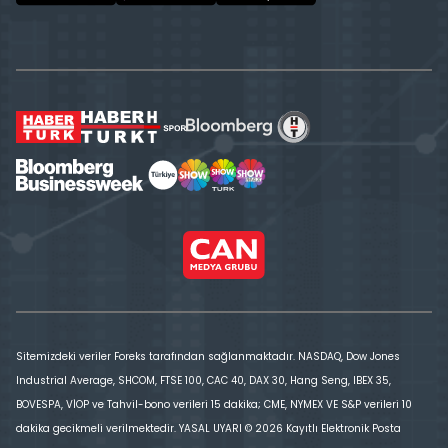
Sitemizdeki veriler Foreks tarafından sağlanmaktadır. NASDAQ, Dow Jones
Industrial Average, SHCOM, FTSE 100, CAC 40, DAX 30, Hang Seng, IBEX 35,
BOVESPA, VİOP ve Tahvil-bono verileri 15 dakika; CME, NYMEX VE S&P verileri 10
dakika gecikmeli verilmektedir. YASAL UYARI © 2026 Kayıtlı Elektronik Posta