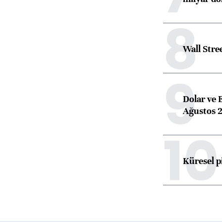
8
Wall Stre
9
Dolar ve 
Ağustos 2
10
Küresel p