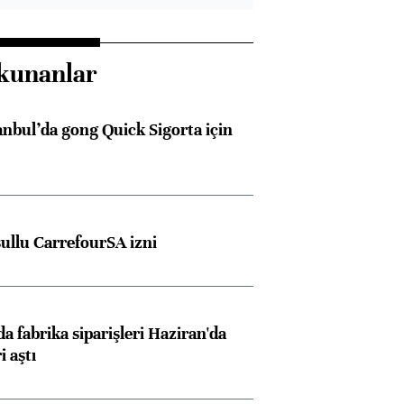
kunanlar
anbul’da gong Quick Sigorta için
şullu CarrefourSA izni
a fabrika siparişleri Haziran'da
i aştı