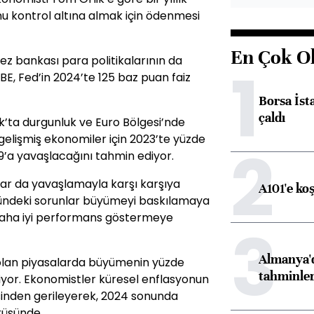
u kontrol altına almak için ödenmesi
En Çok O
z bankası para politikalarının da
1
, Fed’in 2024’te 125 baz puan faiz
Borsa İst
çaldı
k’ta durgunluk ve Euro Bölgesi’nde
elişmiş ekonomiler için 2023’te yüzde
2
9’a yavaşlacağını tahmin ediyor.
ar da yavaşlamayla karşı karşıya
A101'e ko
ründeki sorunlar büyümeyi baskılamaya
daha iyi performans göstermeye
3
Almanya'd
lan piyasalarda büyümenin yüzde
tahminler
liyor. Ekonomistler küresel enflasyonun
sinden gerileyerek, 2024 sonunda
rüşünde.