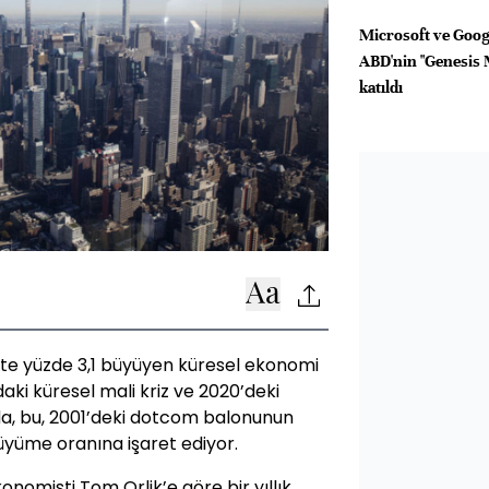
Microsoft ve Googl
ABD'nin "Genesis 
katıldı
te yüzde 3,1 büyüyen küresel ekonomi
ki küresel mali kriz ve 2020’deki
nda, bu, 2001’deki dotcom balonunun
yüme oranına işaret ediyor.
misti Tom Orlik’e göre bir yıllık