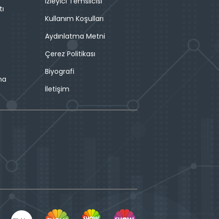
İzleyici Temsilcisi
tı
Kullanım Koşulları
Aydınlatma Metni
Çerez Politikası
Biyografi
ma
İletişim