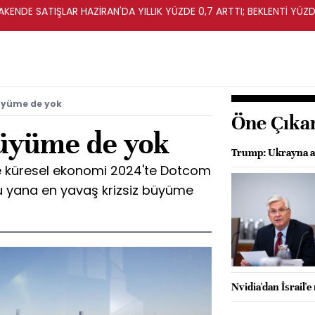
KENDE SATIŞLAR HAZİRAN'DA YILLIK YÜZDE 0,7 ARTTI; BEKLENTİ YÜZDE
üyüme de yok
Öne Çıka
büyüme de yok
Trump: Ukrayna an
 küresel ekonomi 2024'te Dotcom
 yana en yavaş krizsiz büyüme
Nvidia'dan İsrail'e