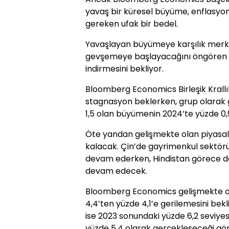
yavaş bir küresel büyüme, enflasyon
gereken ufak bir bedel.
Yavaşlayan büyümeye karşılık merke
gevşemeye başlayacağını öngören BE
indirmesini bekliyor.
Bloomberg Economics Birleşik Krallı
stagnasyon beklerken, grup olarak g
1,5 olan büyümenin 2024’te yüzde 0,
Öte yandan gelişmekte olan piyasal
kalacak. Çin’de gayrimenkul sektö
devam ederken, Hindistan görece 
devam edecek.
Bloomberg Economics gelişmekte o
4,4’ten yüzde 4,1’e gerilemesini bek
ise 2023 sonundaki yüzde 6,2 seviye
yüzde 5,4 olarak gerçekleşeceği gö