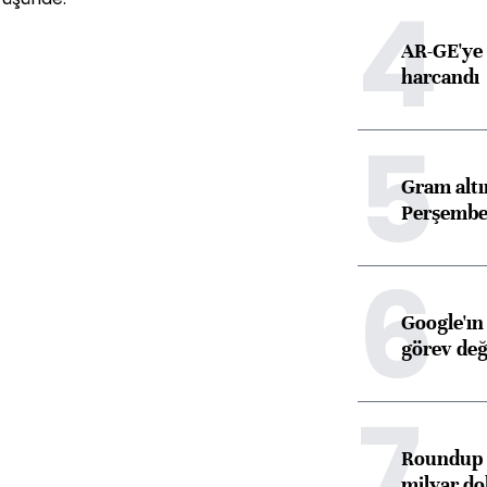
4
AR-GE'ye 
harcandı
5
Gram alt
Perşembe 
6
Google'ın
görev değ
7
Roundup d
milyar dol