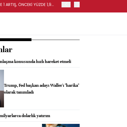
 1 ARTIŞ, ÖNCEKİ YÜZDE 1,9
EURO BÖLGESİ'NDE PERAKE
0,4 ARTIŞ
nlar
laşma konusunda hızlı hareket etmeli
Trump, Fed başkan adayı Waller'ı "harika"
olarak tanımladı
 milyarlarca dolarlık yatırım