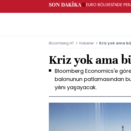
SON DAKİKA
EURO BÖLGESİ'NDE PERA
ARTIŞ
Bloomberg HT
Haberler
Kriz yok ama b
Kriz yok ama 
Bloomberg Economics'e göre
balonunun patlamasından bu
yılını yaşayacak.