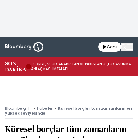
Canlı
SON
TÜRKİYE, SUUDİ ARABİSTAN VE PAKİSTAN ÜÇLÜ SAVUNMA
TR
DAKİKA
ANLAŞMASI İMZALADI
BN
Bloomberg HT
Haberler
Küresel borçlar tüm zamanların en
yüksek seviyesinde
Küresel borçlar tüm zamanların