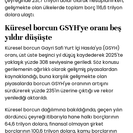
çeyreğinde 231,7 trilyon dolar olarak hesaplanırken,
gelişmekte olan ülkelerde toplam borç 116,6 trilyon
dolara ulaştı.
Küresel borcun GSYH'ye oranı beş
yıldır düşüşte
Küresel borcun Gayri Safi Yurt İçi Hasıla'ya (GSYH)
oranı, üst üste beşinci yıl düşüş kaydederek 2025'te
yaklaşık yüzde 308 seviyesine geriledi. Söz konusu
gerilemenin ağırlıklı olarak gelişmiş piyasalardan
kaynaklandığı, buna karşılık gelişmekte olan
piyasalarda borcun GSYH'ye oranının artışını
sürdürerek yüzde 235'in üzerine çıktığı ve rekor
yenilediği aktarıldı.
Küresel borcun dağılımına bakıldığında, geçen yılın
dördüncü çeyreği itibarıyla hane halkı borçlarının
64,6 trilyon dolara, finansal olmayan şirket
borçlarının 100,6 trilyon dolara, kamu borçlarının