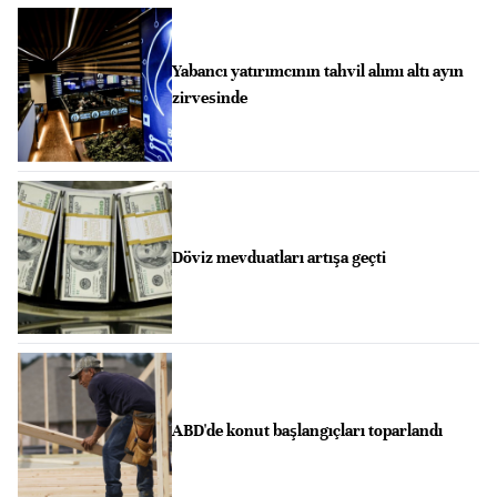
Yabancı yatırımcının tahvil alımı altı ayın
zirvesinde
Döviz mevduatları artışa geçti
ABD'de konut başlangıçları toparlandı