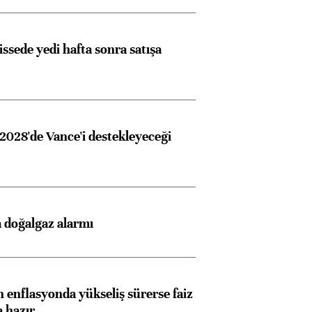
issede yedi hafta sonra satışa
2028'de Vance'i destekleyeceği
 doğalgaz alarmı
 enflasyonda yükseliş sürerse faiz
a hazır