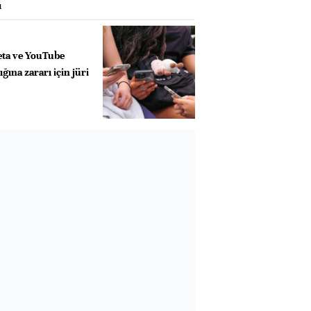
ı
eta ve YouTube
ğına zararı için jüri