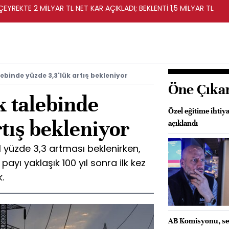
EYREKTE 2 MİLYAR TL NET KAR AÇIKLADI; BEKLENTİ 1,5 MİLYAR TL
lebinde yüzde 3,3'lük artış bekleniyor
Öne Çıka
k talebinde
Özel eğitime ihtiy
rtış bekleniyor
açıklandı
ıl yüzde 3,3 artması beklenirken,
ayı yaklaşık 100 yıl sonra ilk kez
.
AB Komisyonu, se