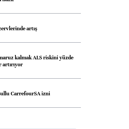
rvlerinde artış
 maruz kalmak ALS riskini yüzde
 artırıyor
şullu CarrefourSA izni