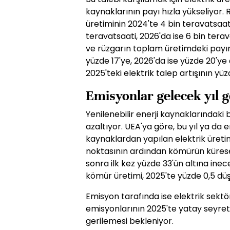
kaynaklarının payı hızla yükseliyor.
üretiminin 2024'te 4 bin teravatsaat
teravatsaati, 2026'da ise 6 bin tera
ve rüzgarın toplam üretimdeki payın
yüzde 17'ye, 2026'da ise yüzde 20'ye 
2025'teki elektrik talep artışının yü
Emisyonlar gelecek yıl g
Yenilenebilir enerji kaynaklarındaki 
azaltıyor. UEA'ya göre, bu yıl ya da 
kaynaklardan yapılan elektrik üret
noktasının ardından kömürün küresel 
sonra ilk kez yüzde 33'ün altına inec
kömür üretimi, 2025'te yüzde 0,5 düş
Emisyon tarafında ise elektrik sek
emisyonlarının 2025'te yatay seyretm
gerilemesi bekleniyor.