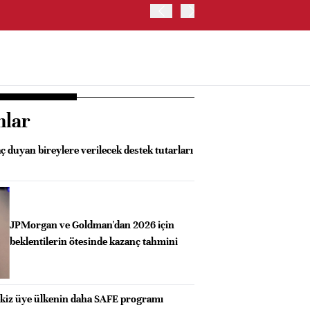
İRAN VE UMMAN, HÜRMÜZ 
OLUŞTURMAYI PLANLIYOR
nlar
aç duyan bireylere verilecek destek tutarları
JPMorgan ve Goldman'dan 2026 için
beklentilerin ötesinde kazanç tahmini
kiz üye ülkenin daha SAFE programı