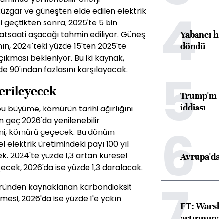
4
 Rüzgar ve güneşten elde edilen elektrik
i geçtikten sonra, 2025'te 5 bin
Yabancı h
vatsaati aşacağı tahmin ediliyor. Güneş
döndü
ın, 2024'teki yüzde 15'ten 2025'te
çıkması bekleniyor. Bu iki kaynak,
zde 90'ından fazlasını karşılayacak.
5
erileyecek
Trump'ın 
iddiası
bu büyüme, kömürün tarihi ağırlığını
en geç 2026'da yenilenebilir
6
imi, kömürü geçecek. Bu dönüm
elektrik üretimindeki payı 100 yıl
ek. 2024'te yüzde 1,3 artan küresel
Avrupa'da
ecek, 2026'da ise yüzde 1,3 daralacak.
7
töründen kaynaklanan karbondioksit
esi, 2026'da ise yüzde 1'e yakın
FT: Warsh
artırımın