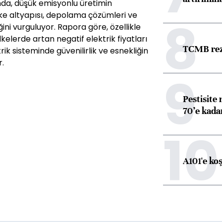
nda, düşük emisyonlu üretimin
e altyapısı, depolama çözümleri ve
8
ni vurguluyor. Rapora göre, özellikle
kelerde artan negatif elektrik fiyatları
TCMB reze
ik sisteminde güvenilirlik ve esnekliğin
.
9
Pestisite
70’e kadar
10
A101'e ko