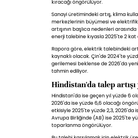
kıracağı öngörülüyor.
Sanayi üretimindeki artış, klima kull
merkezlerinin büyümesi ve elektrifi
artışının başlıca nedenleri arasında 
enerji talebine kıyasla 2025'te 2 kat
Rapora göre, elektrik talebindeki art
kaynaklı olacak. Çin'de 2024'te yüzde
gerilemesi beklense de 2026'da yeni
tahmin ediliyor.
Hindistan'da talep artış
Hindistan'da ise geçen yıl yüzde 6 ola
2026'da ise yüzde 6,6 olacağı öngör
etkisiyle 2025'te yüzde 2,3, 2026'da
Avrupa Birliğinde (AB) ise 2025'te yüz
toparlanma öngörülüyor.
Bu talebi karşılamak için elektrik üre