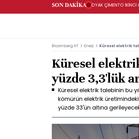
SON DAKİKA
OYAK ÇİMENTO İKİNCİ Ç
Bloomberg HT
Enerji
Küresel elektrik ta
Küresel elektri
yüzde 3,3'lük a
Küresel elektrik talebinin bu y
kömürün elektrik üretimindeki p
yüzde 33'ün altına gerileyecek