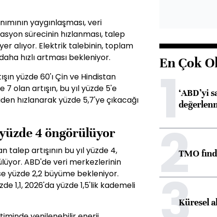
anımının yaygınlaşması, veri
kasyon sürecinin hızlanması, talep
yer alıyor. Elektrik talebinin, toplam
 daha hızlı artması bekleniyor.
En Çok O
1
ışın yüzde 60'ı Çin ve Hindistan
 7 olan artışın, bu yıl yüzde 5'e
‘ABD’yi s
den hızlanarak yüzde 5,7'ye çıkacağı
değerlen
2
ı yüzde 4 öngörülüyor
n talep artışının bu yıl yüzde 4,
TMO fındık
ülüyor. ABD'de veri merkezlerinin
3
 ise yüzde 2,2 büyüme bekleniyor.
de 1,1, 2026'da yüzde 1,5'lik kademeli
Küresel a
timinde yenilenebilir enerji