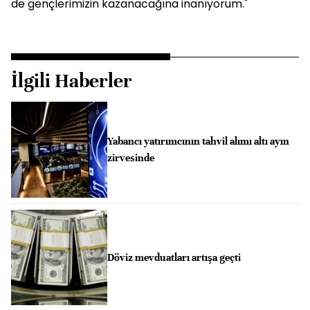
de gençlerimizin kazanacağına inanıyorum."
İlgili Haberler
Yabancı yatırımcının tahvil alımı altı ayın
zirvesinde
Döviz mevduatları artışa geçti