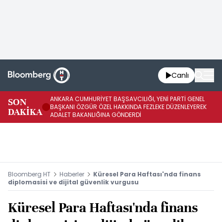
Canlı
ANKARA CUMHURİYET BAŞSAVCILIĞI, YENİ PARTİ GENEL
SON
YE
BAŞKANI ÖZGÜR ÖZEL HAKKINDA FEZLEKE DÜZENLEYEREK
DAKİKA
HA
ADALET BAKANLIĞINA GÖNDERDİ
Bloomberg HT
Haberler
Küresel Para Haftası'nda finans
diplomasisi ve dijital güvenlik vurgusu
Küresel Para Haftası'nda finans