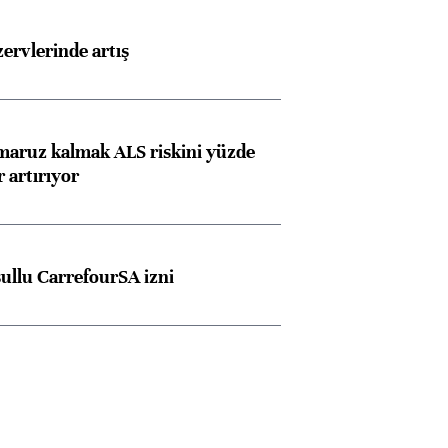
rvlerinde artış
 maruz kalmak ALS riskini yüzde
 artırıyor
şullu CarrefourSA izni