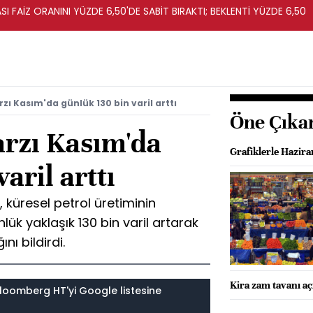
I FAİZ ORANINI YÜZDE 6,50'DE SABİT BIRAKTI; BEKLENTİ YÜZDE 6,50
rzı Kasım'da günlük 130 bin varil arttı
Öne Çıka
arzı Kasım'da
Grafiklerle Hazir
aril arttı
), küresel petrol üretiminin
ük yaklaşık 130 bin varil artarak
nı bildirdi.
Kira zam tavanı aç
loomberg HT'yi Google listesine