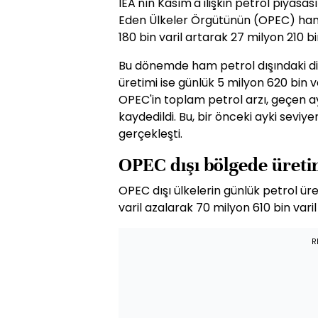
IEA'nın Kasım'a ilişkin petrol piyasa
Eden Ülkeler Örgütünün (OPEC) ham 
180 bin varil artarak 27 milyon 210 bin
Bu dönemde ham petrol dışındaki 
üretimi ise günlük 5 milyon 620 bin v
OPEC'in toplam petrol arzı, geçen ay
kaydedildi. Bu, bir önceki ayki seviye
gerçekleşti.
OPEC dışı bölgede üreti
OPEC dışı ülkelerin günlük petrol ü
varil azalarak 70 milyon 610 bin varil
R