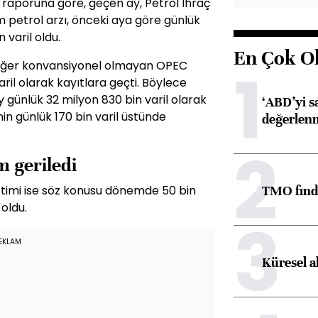
sı raporuna göre, geçen ay, Petrol İhraç
petrol arzı, önceki aya göre günlük
 varil oldu.
En Çok O
1
diğer konvansiyonel olmayan OPEC
aril olarak kayıtlara geçti. Böylece
 günlük 32 milyon 830 bin varil olarak
‘ABD’yi s
nin günlük 170 bin varil üstünde
değerlen
2
m geriledi
TMO fındık
retimi ise söz konusu dönemde 50 bin
 oldu.
3
EKLAM
Küresel a