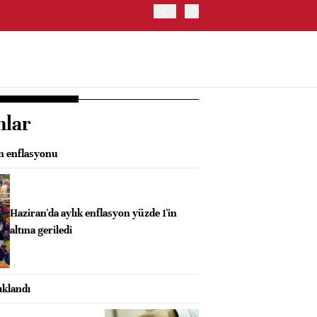
OYAK ÇİMENTO İKİNCİ ÇEY
nlar
an enflasyonu
Haziran'da aylık enflasyon yüzde 1'in
altına geriledi
ıklandı