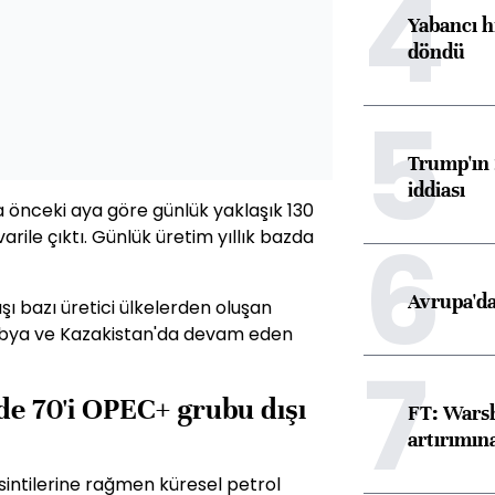
4
Yabancı h
döndü
5
Trump'ın 
iddiası
a önceki aya göre günlük yaklaşık 130
6
arile çıktı. Günlük üretim yıllık bazda
Avrupa'da
ı bazı üretici ülkelerden oluşan
 Libya ve Kazakistan'da devam eden
7
zde 70'i OPEC+ grubu dışı
FT: Warsh
artırımın
intilerine rağmen küresel petrol