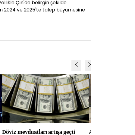
ellikle Çin'de belirgin şekilde
ın 2024 ve 2025'te talep büyümesine
Döviz mevduatları artışa geçti
ABD'de konut başla