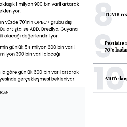
8
aklaşık 1 milyon 900 bin varil artarak
ekleniyor.
TCMB reze
ın yüzde 70'inin OPEC+ grubu dışı
9
Bu artışta ise ABD, Brezilya, Guyana,
i olacağı değerlendiriliyor.
Pestisite
in günlük 54 milyon 600 bin varil,
70’e kadar
milyon 300 bin varil olacağı
10
yıla göre günlük 600 bin varil artarak
A101'e ko
viyesinde gerçekleşmesi bekleniyor.
EKLAM