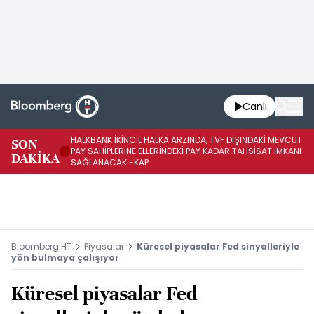
Canlı
HALKBANK İKİNCİL HALKA ARZINDA, TVF DIŞINDAKİ MEVCUT
HA
SON
PAY SAHİPLERİNE ELLERİNDEKİ PAY KADAR TAHSİSAT İMKANI
KO
DAKİKA
SAĞLANACAK -KAP
-K
Bloomberg HT
Piyasalar
Küresel piyasalar Fed sinyalleriyle
yön bulmaya çalışıyor
Küresel piyasalar Fed