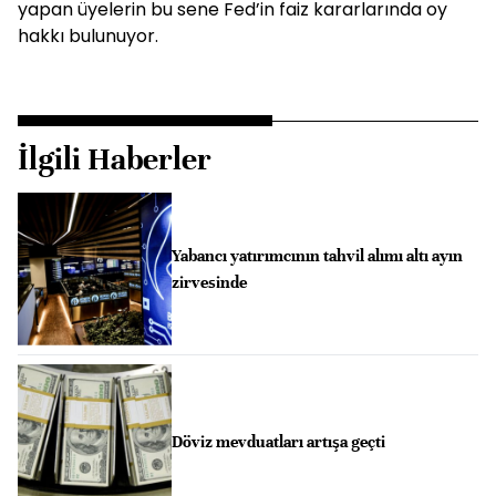
yapan üyelerin bu sene Fed’in faiz kararlarında oy
hakkı bulunuyor.
İlgili Haberler
Yabancı yatırımcının tahvil alımı altı ayın
zirvesinde
Döviz mevduatları artışa geçti