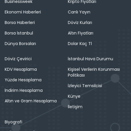
Businessweek
Kripto Fiyatları
Ekonomi Haberleri
Canlı Yayın
Borsa Haberleri
Döviz Kurları
Borsa İstanbul
Altın Fiyatları
Dünya Borsaları
Dolar Kaç Tl
Döviz Çevirici
İstanbul Hava Durumu
KDV Hesaplama
Kişisel Verilerin Korunması
Politikası
Yüzde Hesaplama
İzleyici Temsilcisi
İndirim Hesaplama
Künye
Altın ve Gram Hesaplama
İletişim
Biyografi