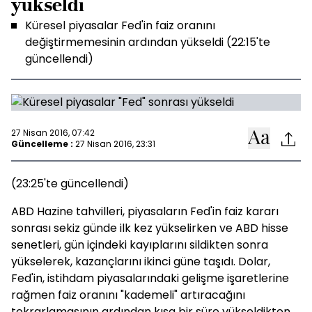
yükseldi
Küresel piyasalar Fed'in faiz oranını
değiştirmemesinin ardından yükseldi (22:15'te
güncellendi)
27 Nisan 2016, 07:42
Güncelleme :
27 Nisan 2016, 23:31
(23:25'te güncellendi)
ABD Hazine tahvilleri, piyasaların Fed'in faiz kararı
sonrası sekiz günde ilk kez yükselirken ve ABD hisse
senetleri, gün içindeki kayıplarını sildikten sonra
yükselerek, kazançlarını ikinci güne taşıdı. Dolar,
Fed'in, istihdam piyasalarındaki gelişme işaretlerine
rağmen faiz oranını "kademeli" artıracağını
tekrarlamasının ardından kısa bir süre yükseldikten