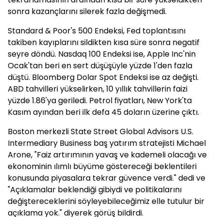
sonra kazançlarını silerek fazla değişmedi.
Standard & Poor's 500 Endeksi, Fed toplantısını
takiben kayıplarını sildikten kısa süre sonra negatif
seyre döndü. Nasdaq 100 Endeksi ise, Apple Inc'nin
Ocak'tan beri en sert düşüşüyle yüzde 1'den fazla
düştü. Bloomberg Dolar Spot Endeksi ise az değişti.
ABD tahvilleri yükselirken, 10 yıllık tahvillerin faizi
yüzde 1.86'ya geriledi. Petrol fiyatları, New York'ta
Kasım ayından beri ilk defa 45 doların üzerine çıktı.
Boston merkezli State Street Global Advisors U.S.
Intermediary Business baş yatırım stratejisti Michael
Arone, "Faiz artırımının yavaş ve kademeli olacağı ve
ekonominin ılımlı büyüme göstereceği beklentileri
konusunda piyasalara tekrar güvence verdi." dedi ve
"Açıklamalar beklendiği gibiydi ve politikalarını
değiştereceklerini söyleyebileceğimiz elle tutulur bir
açıklama yok." diyerek görüş bildirdi.