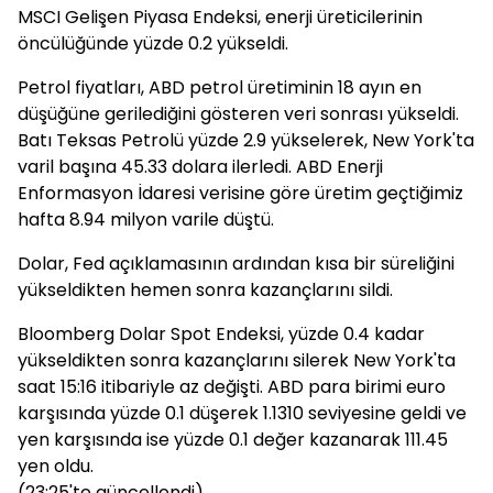
MSCI Gelişen Piyasa Endeksi, enerji üreticilerinin
öncülüğünde yüzde 0.2 yükseldi.
Petrol fiyatları, ABD petrol üretiminin 18 ayın en
düşüğüne gerilediğini gösteren veri sonrası yükseldi.
Batı Teksas Petrolü yüzde 2.9 yükselerek, New York'ta
varil başına 45.33 dolara ilerledi. ABD Enerji
Enformasyon İdaresi verisine göre üretim geçtiğimiz
hafta 8.94 milyon varile düştü.
Dolar, Fed açıklamasının ardından kısa bir süreliğini
yükseldikten hemen sonra kazançlarını sildi.
Bloomberg Dolar Spot Endeksi, yüzde 0.4 kadar
yükseldikten sonra kazançlarını silerek New York'ta
saat 15:16 itibariyle az değişti. ABD para birimi euro
karşısında yüzde 0.1 düşerek 1.1310 seviyesine geldi ve
yen karşısında ise yüzde 0.1 değer kazanarak 111.45
yen oldu.
(23:25'te güncellendi)