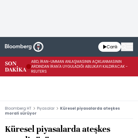
Canlı
ABD, İRAN-UMMAN ANLAŞMASININ AÇIKLANMASININ
AB
SON
ARDINDAN İRAN'A UYGULADIĞI ABLUKAYI KALDIRACAK -
GE
DAKİKA
REUTERS
UY
Bloomberg HT
Piyasalar
Küresel piyasalarda ateşkes
morali sürüyor
Küresel piyasalarda ateşkes