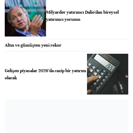
Milyarder yatırımcı Dalio'dan bireysel
yatırımcı yorumu
Altın ve gümüşten yeni rekor
Gelişen piyasalar 2026’da cazip bir yatırım
olacak