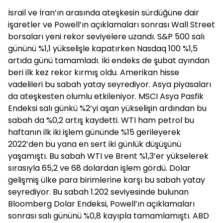
İsrail ve İran’ın arasında ateşkesin sürdüğüne dair
işaretler ve Powell’ın açıklamaları sonrası Wall Street
borsaları yeni rekor seviyelere uzandı. S&P 500 salı
gününü %1,1 yükselişle kapatırken Nasdaq 100 %1,5
artıda günü tamamladı. İki endeks de şubat ayından
beri ilk kez rekor kırmış oldu. Amerikan hisse
vadelileri bu sabah yatay seyrediyor. Asya piyasaları
da ateşkesten olumlu etkileniyor. MSCI Asya Pasfik
Endeksi salı günkü %2’yi aşan yükselişin ardından bu
sabah da %0,2 artış kaydetti. WTI ham petrol bu
haftanın ilk iki işlem gününde %15 gerileyerek
2022’den bu yana en sert iki günlük düşüşünü
yaşamıştı. Bu sabah WTI ve Brent %1,3’er yükselerek
sırasıyla 65,2 ve 68 dolardan işlem gördü. Dolar
gelişmiş ülke para birimlerine karşı bu sabah yatay
seyrediyor. Bu sabah 1.202 seviyesinde bulunan
Bloomberg Dolar Endeksi, Powell’ın açıklamaları
sonrası salı gününü %0,8 kayıpla tamamlamıştı. ABD