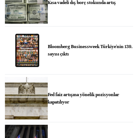
Kısa vadeli dış borç stokunda artış
Bloomberg Businessweek Türkiye'nin 139.
sayısı çıktı
Fed faiz artışına yönelik pozisyonlar
kapatılıyor