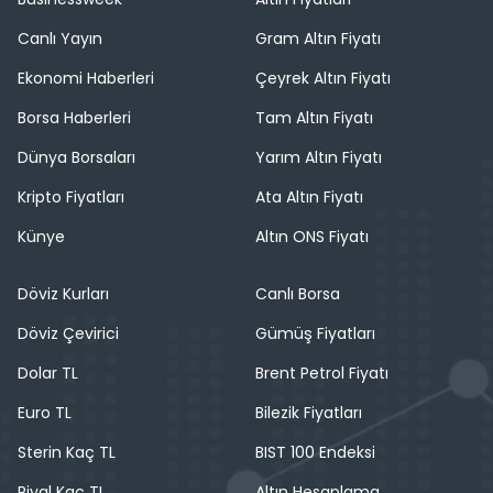
Canlı Yayın
Gram Altın Fiyatı
Ekonomi Haberleri
Çeyrek Altın Fiyatı
Borsa Haberleri
Tam Altın Fiyatı
Dünya Borsaları
Yarım Altın Fiyatı
Kripto Fiyatları
Ata Altın Fiyatı
Künye
Altın ONS Fiyatı
Döviz Kurları
Canlı Borsa
Döviz Çevirici
Gümüş Fiyatları
Dolar TL
Brent Petrol Fiyatı
Euro TL
Bilezik Fiyatları
Sterin Kaç TL
BIST 100 Endeksi
Riyal Kaç TL
Altın Hesaplama