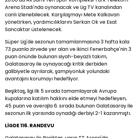
Arena Stadı'nda oynanacak ve Lig TV kanalından
canlı izlenebilecek. Karşılaşmayı Mete Kalkavan
yönetirken, yardımcılıklarını Serkan Ok ve Esat
Sancaktar üstelenecek.
Süper Lig'de sezonun tamamlanmasına 3 hafta kala
73 puanla zirvede yer alan ve ikinci Fenerbahçe'nin 3
puan önünde bulunan siyah-beyazlı takım,
Galatasaray ile oynayacağı kritik derbiden
galibiyetle ayrılarak, şampiyonluk yolundaki
avantajını korumayı hedefliyor.
Beşiktaş, ligi ilk 5 sırada tamamlayarak Avrupa
kupalarına katılım hakkını elde etmeyi hedefleyen,
45 puan ve averajla 6. sırada bulunan Galatasaray ile
sezonun ilk yarısında oynadığı derbiyi 2-1 kazanmıştı.
LİGDE 116. RANDEVU
Galatasaray ile Beşiktaş, yarın TT Arena'da