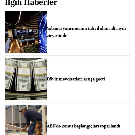
İlgili Haberler
Yabancı yatırımcının tahvil alımı altı ayın
zirvesinde
Döviz mevduatları artışa geçti
ABD'de konut başlangıçları toparlandı