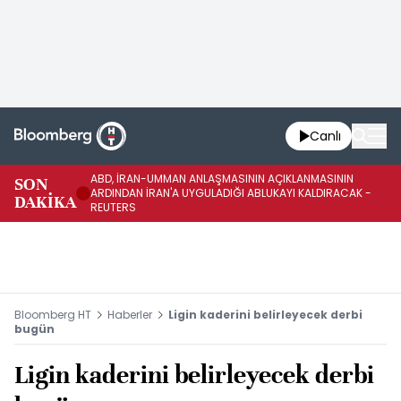
Canlı
ABD, İRAN-UMMAN ANLAŞMASININ AÇIKLANMASININ
AB
SON
ARDINDAN İRAN'A UYGULADIĞI ABLUKAYI KALDIRACAK -
GE
DAKİKA
REUTERS
UY
Bloomberg HT
Haberler
Ligin kaderini belirleyecek derbi
bugün
Ligin kaderini belirleyecek derbi