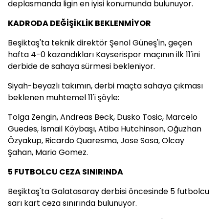
deplasmanda ligin en iyisi konumunda bulunuyor.
KADRODA DEĞİŞİKLİK BEKLENMİYOR
Beşiktaş'ta teknik direktör Şenol Güneş'in, geçen
hafta 4-0 kazandıkları Kayserispor maçının ilk 11'ini
derbide de sahaya sürmesi bekleniyor.
Siyah-beyazlı takımın, derbi maçta sahaya çıkması
beklenen muhtemel 11'i şöyle:
Tolga Zengin, Andreas Beck, Dusko Tosic, Marcelo
Guedes, İsmail Köybaşı, Atiba Hutchinson, Oğuzhan
Özyakup, Ricardo Quaresma, Jose Sosa, Olcay
Şahan, Mario Gomez.
5 FUTBOLCU CEZA SINIRINDA
Beşiktaş'ta Galatasaray derbisi öncesinde 5 futbolcu
sarı kart ceza sınırında bulunuyor.