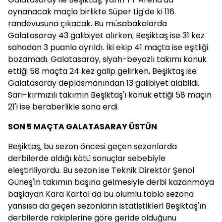
oynanacak maçla birlikte Süper Lig'de ki 116.
randevusuna çıkacak. Bu müsabakalarda
Galatasaray 43 galibiyet alırken, Beşiktaş ise 31 kez
sahadan 3 puanla ayrıldı. İki ekip 41 maçta ise eşitliği
bozamadı. Galatasaray, siyah-beyazlı takımı konuk
ettiği 58 maçta 24 kez galip gelirken, Beşiktaş ise
Galatasaray deplasmanından 13 galibiyet alabildi.
Sarı-kırmızılı takımın Beşiktaş'ı konuk ettiği 58 maçın
21'i ise beraberlikle sona erdi.
SON 5 MAÇTA GALATASARAY ÜSTÜN
Beşiktaş, bu sezon öncesi geçen sezonlarda
derbilerde aldığı kötü sonuçlar sebebiyle
eleştiriliyordu. Bu sezon ise Teknik Direktör Şenol
Güneş'in takımın başına gelmesiyle derbi kazanmaya
başlayan Kara Kartal da bu olumlu tablo sezona
yansısa da geçen sezonların istatistikleri Beşiktaş'ın
derbilerde rakiplerine göre geride olduğunu