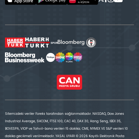
Sitemizdeki veriler Foreks tarafından sağlanmaktadır. NASDAQ, Dow Jones
Industrial Average, SHCOM, FTSE 100, CAC 40, DAX 30, Hang Seng, IBEX 35,
BOVESPA, VİOP ve Tahvil-bono verileri 15 dakika; CME, NYMEX VE S&P verileri 10
dakika gecikmeli verilmektedir. YASAL UYARI © 2026 Kayıtlı Elektronik Posta