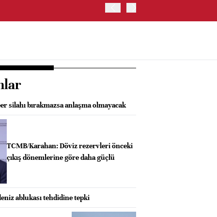
BORSA İSTANBUL'DA BIST
nlar
er silahı bırakmazsa anlaşma olmayacak
TCMB/Karahan: Döviz rezervleri önceki
çıkış dönemlerine göre daha güçlü
eniz ablukası tehdidine tepki