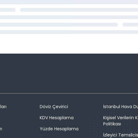
ları
Döviz Çevirici
İstanbul Hava 
n
KDV Hesaplama
Kişisel Verilerin
Politikası
rı
Yüzde Hesaplama
İzleyici Temsilcis