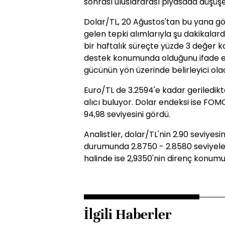
sonrası uluslararası piyasada düşüşe
Dolar/TL, 20 Ağustos'tan bu yana gö
gelen tepki alımlarıyla şu dakikalar
bir haftalık süreçte yüzde 3 değer k
destek konumunda olduğunu ifade ede
gücünün yön üzerinde belirleyici ola
Euro/TL de 3.2594'e kadar geriledik
alıcı buluyor. Dolar endeksi ise FOM
94,98 seviyesini gördü.
Analistler, dolar/TL'nin 2.90 seviyes
durumunda 2.8750 - 2.8580 seviyeler
halinde ise 2,9350'nin direnç konumu
İlgili Haberler