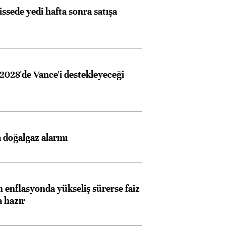
issede yedi hafta sonra satışa
Almanya, Commerzbank
Ba
konusunda Unicredit ile
me
görüşmelere hazırlanıyor
2028'de Vance'i destekleyeceği
ngıçları
 doğalgaz alarmı
 enflasyonda yükseliş sürerse faiz
a hazır