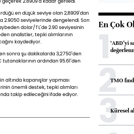
 geçerek 2.8909'a kadar geriledi.
rdüğü en düşük seviye olan 2,8909'dan
da 2.9050 seviyelerinde dengelendi. Son
En Çok O
aybeden dolar/TL'de 2.90 seviyesinin
1
n analistler, tepki alımlarının
cağını kaydediyor.
‘ABD’yi s
değerlen
ten sonra şu dakikalarda 3,2750'den
C tutanaklarının ardından 95.61'den
2
inin altında kapanışlar yapması
TMO fındık
inin önemli destek, tepki alımları
3
nda takip edileceğini ifade ediyor.
Küresel a