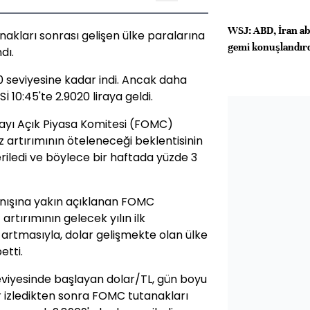
WSJ: ABD, İran abl
anakları sonrası gelişen ülke paralarına
gemi konuşlandır
dı.
0 seviyesine kadar indi. Ancak daha
 10:45'te 2.9020 liraya geldi.
 ayı Açık Piyasa Komitesi (FOMC)
z artırımının öteleneceği beklentisinin
eriledi ve böylece bir haftada yüzde 3
nışına yakın açıklanan FOMC
 artırımının gelecek yılın ilk
 artmasıyla, dolar gelişmekte olan ülke
etti.
seviyesinde başlayan dolar/TL, gün boyu
yir izledikten sonra FOMC tutanakları