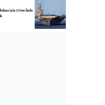
ukası için 15'ten fazla
dı