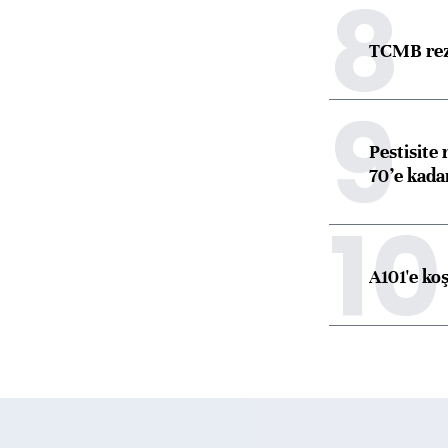
8
TCMB reze
9
Pestisite
70’e kadar
10
A101'e ko