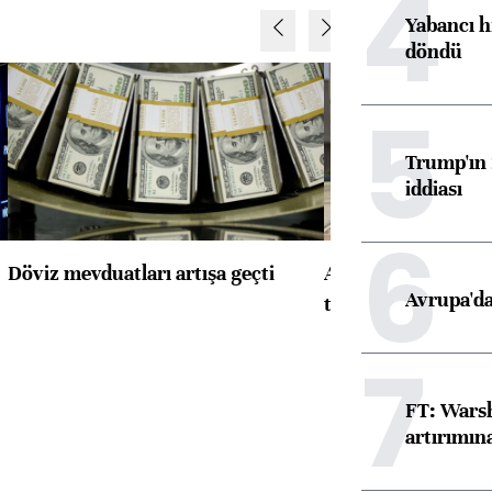
4
Yabancı h
döndü
5
Trump'ın 
iddiası
6
Döviz mevduatları artışa geçti
ABD'de konut başla
Avrupa'da
toparlandı
7
FT: Warsh
artırımın