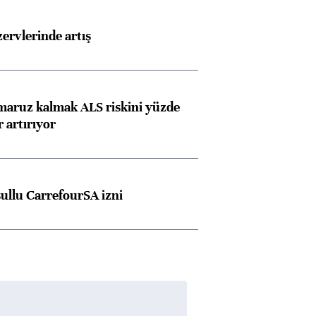
rvlerinde artış
 maruz kalmak ALS riskini yüzde
 artırıyor
şullu CarrefourSA izni