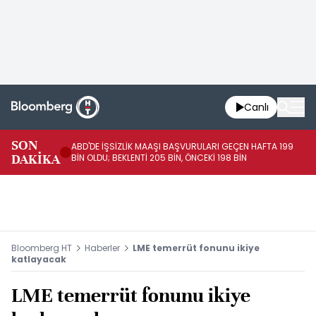
Canlı
SON
ABD'DE İŞSİZLİK MAAŞI BAŞVURULARI GEÇEN HAFTA 199
FE
DAKİKA
BİN OLDU; BEKLENTİ 205 BİN, ÖNCEKİ 198 BİN
İL
Bloomberg HT
Haberler
LME temerrüt fonunu ikiye
katlayacak
LME temerrüt fonunu ikiye