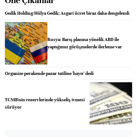
Öne Çıkanlar
Gedik Holding/Hülya Gedik: Asgari ücret biraz daha dengelendi
Rusya: Barış planına yönelik ABD ile
yaptığımız görüşmelerde ilerleme var
Organize perakende pazar tatiline 'hayır' dedi
TCMB'nin rezervlerinde yükseliş ivmesi
sürüyor