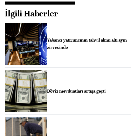
İlgili Haberler
Yabancı yatırımcının tahvil alımı altı ayın
zirvesinde
Döviz mevduatları artışa geçti