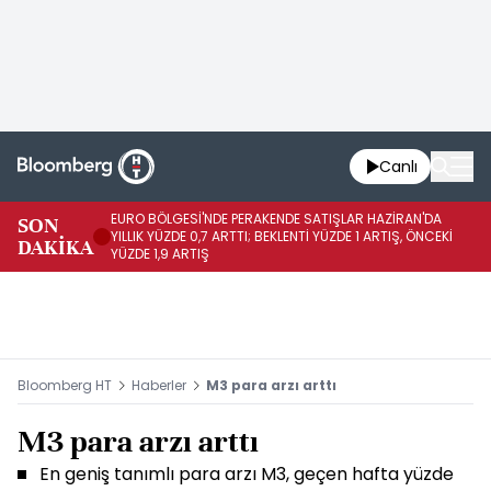
Canlı
EURO BÖLGESİ'NDE PERAKENDE SATIŞLAR HAZİRAN'DA
EU
SON
YILLIK YÜZDE 0,7 ARTTI; BEKLENTİ YÜZDE 1 ARTIŞ, ÖNCEKİ
AY
DAKİKA
YÜZDE 1,9 ARTIŞ
ÖN
Bloomberg HT
Haberler
M3 para arzı arttı
M3 para arzı arttı
En geniş tanımlı para arzı M3, geçen hafta yüzde