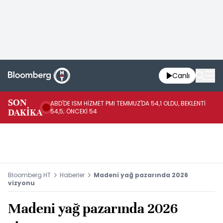
Canlı
SON
ABD'DE ISM HİZMET PMI TEMMUZ'DA 54,1 OLDU, BEKLENTİ
AB
DAKİKA
54,5; ÖNCEKİ 54
ÖN
Bloomberg HT
Haberler
Madeni yağ pazarında 2026
vizyonu
Madeni yağ pazarında 2026