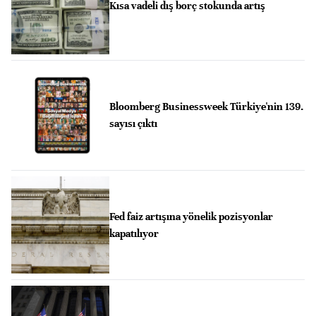
Kısa vadeli dış borç stokunda artış
Bloomberg Businessweek Türkiye'nin 139.
sayısı çıktı
Fed faiz artışına yönelik pozisyonlar
kapatılıyor