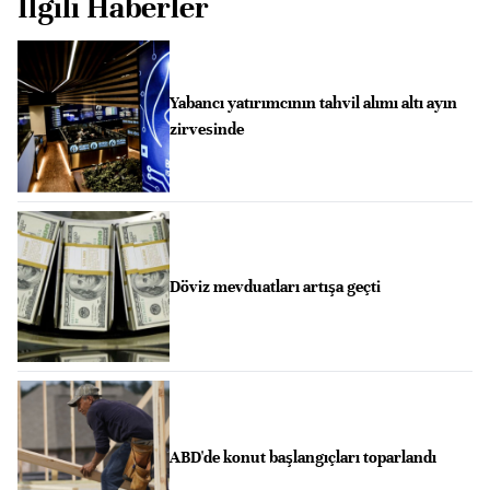
İlgili Haberler
Yabancı yatırımcının tahvil alımı altı ayın
zirvesinde
Döviz mevduatları artışa geçti
ABD'de konut başlangıçları toparlandı