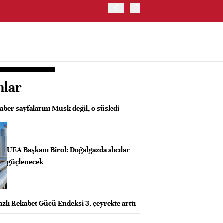
OYAK ÇİMENTO İKİNCİ ÇEY
nlar
haber sayfalarını Musk değil, o süsledi
UEA Başkanı Birol: Doğalgazda alıcılar
güçlenecek
zlı Rekabet Gücü Endeksi 3. çeyrekte arttı