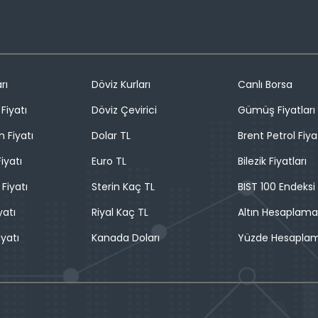
rı
Döviz Kurları
Canlı Borsa
Fiyatı
Döviz Çevirici
Gümüş Fiyatları
n Fiyatı
Dolar TL
Brent Petrol Fiya
iyatı
Euro TL
Bilezik Fiyatları
 Fiyatı
Sterin Kaç TL
BIST 100 Endeksi
yatı
Riyal Kaç TL
Altın Hesaplama
iyatı
Kanada Doları
Yüzde Hesapla