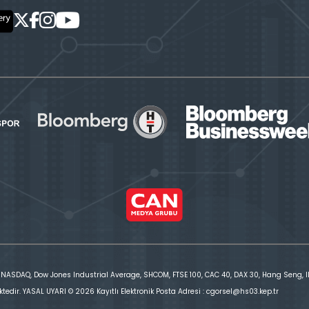
 NASDAQ, Dow Jones Industrial Average, SHCOM, FTSE 100, CAC 40, DAX 30, Hang Seng, IBE
ktedir. YASAL UYARI © 2026 Kayıtlı Elektronik Posta Adresi : cgorsel@hs03.kep.tr