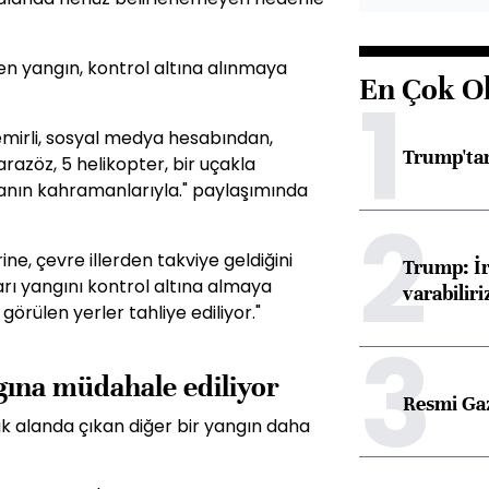
 yangın, kontrol altına alınmaya
En Çok O
1
mirli, sosyal medya hesabından,
Trump'tan
azöz, 5 helikopter, bir uçakla
anın kahramanlarıyla." paylaşımında
2
ne, çevre illerden takviye geldiğini
Trump: İr
rı yangını kontrol altına almaya
varabiliri
 görülen yerler tahliye ediliyor."
3
ngına müdahale ediliyor
Resmi Ga
ık alanda çıkan diğer bir yangın daha