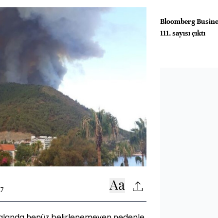
Bloomberg Busine
111. sayısı çıktı
27
 alanda henüz belirlenemeyen nedenle