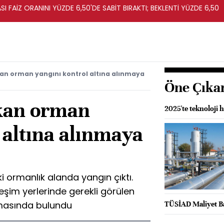
I FAİZ ORANINI YÜZDE 6,50'DE SABİT BIRAKTI; BEKLENTİ YÜZDE 6,50
an orman yangını kontrol altına alınmaya
Öne Çıka
kan orman
2025'te teknoloji 
 altına alınmaya
i ormanlık alanda yangın çıktı.
leşim yerlerinde gerekli görülen
lamasında bulundu
TÜSİAD Maliyet Ba