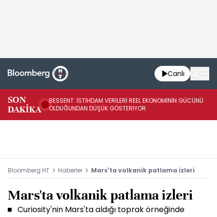
Canlı
AB
SON
BESSENT: İSTİHDAM VERİLERİ REEL EKONOMİNİN GÜCÜNÜ
Fİ
DAKİKA
OLDUĞUNDAN DÜŞÜK GÖSTERİYOR
UY
Bloomberg HT
Haberler
Mars'ta volkanik patlama izleri
Mars'ta volkanik patlama izleri
Curiosity'nin Mars'ta aldığı toprak örneğinde