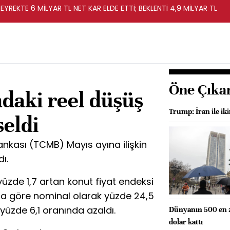
EYREKTE 6 MİLYAR TL NET KAR ELDE ETTİ; BEKLENTİ 4,9 MİLYAR TL
Öne Çıka
ndaki reel düşüş
Trump: İran ile ik
seldi
nkası (TCMB) Mayıs ayına ilişkin
ı.
yüzde 1,7 artan konut fiyat endeksi
yına göre nominal olarak yüzde 24,5
 yüzde 6,1 oranında azaldı.
Dünyanın 500 en z
dolar kattı