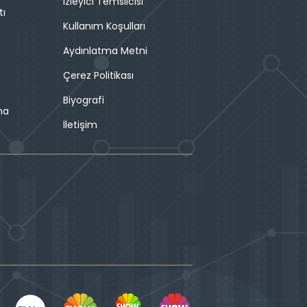
İzleyici Temsilcisi
tı
Kullanım Koşulları
Aydınlatma Metni
Çerez Politikası
Biyografi
ma
İletişim