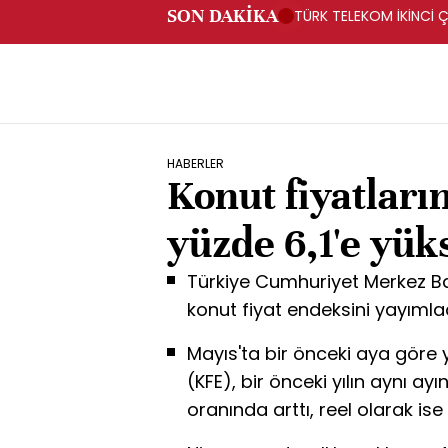
SON DAKİKA
TÜRK TELEKOM İKİNCİ Ç
HABERLER
Konut fiyatları
yüzde 6,1'e yük
Türkiye Cumhuriyet Merkez Ba
konut fiyat endeksini yayımlad
Mayıs'ta bir önceki aya göre 
(KFE), bir önceki yılın aynı a
oranında arttı, reel olarak ise