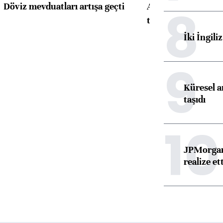
8
Döviz mevduatları artışa geçti
ABD'de konut başla
toparlandı
İki İngili
9
Küresel ar
taşıdı
10
JPMorgan
realize ett