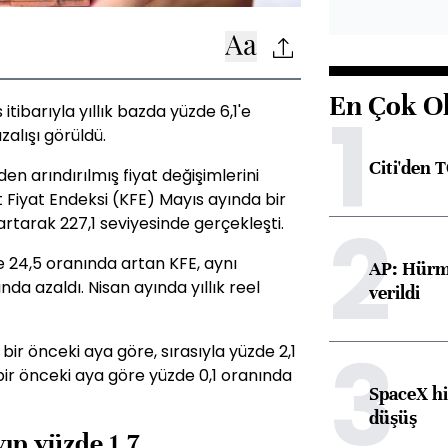
En Çok O
1
itibarıyla yıllık bazda yüzde 6,1'e
zalışı görüldü.
Citi'den 
den arındırılmış fiyat değişimlerini
Fiyat Endeksi (KFE) Mayıs ayında bir
2
rtarak 227,1 seviyesinde gerçekleşti.
de 24,5 oranında artan KFE, aynı
AP: Hürmü
da azaldı. Nisan ayında yıllık reel
verildi
3
ir önceki aya göre, sırasıyla yüzde 2,1
e bir önceki aya göre yüzde 0,1 oranında
SpaceX hi
düşüş
yıp yüzde 1,7