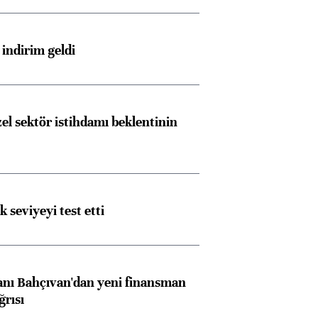
indirim geldi
el sektör istihdamı beklentinin
ik seviyeyi test etti
Almanya, Commerzbank
Ba
konusunda Unicredit ile
me
görüşmelere hazırlanıyor
nı Bahçıvan'dan yeni finansman
ğrısı