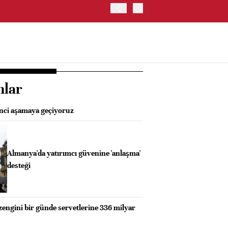
ABD HAZİNE BAKANLIĞI'NIN
nlar
inci aşamaya geçiyoruz
Almanya'da yatırımcı güvenine 'anlaşma'
desteği
engini bir günde servetlerine 336 milyar