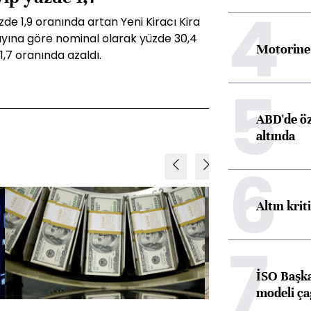
4
de 1,9 oranında artan Yeni Kiracı Kira
 ayına göre nominal olarak yüzde 30,4
Motorine 
1,7 oranında azaldı.
5
ABD'de öz
altında
6
Altın krit
7
İSO Başka
modeli ça