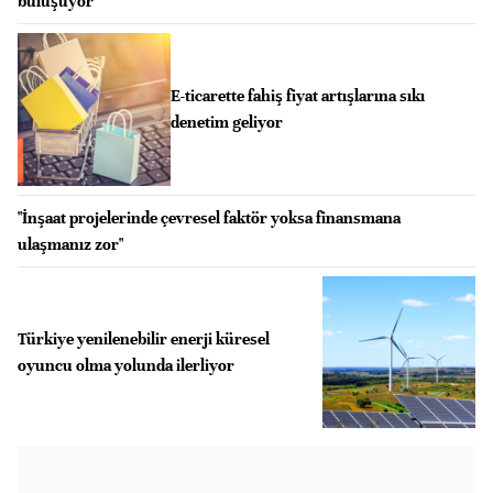
buluşuyor
E-ticarette fahiş fiyat artışlarına sıkı
denetim geliyor
"İnşaat projelerinde çevresel faktör yoksa finansmana
ulaşmanız zor"
Türkiye yenilenebilir enerji küresel
oyuncu olma yolunda ilerliyor