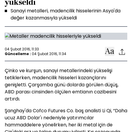
yükseldi
Sanayi metalleri, madencilik hisselerinin Asya'da
değer kazanmasıyla yükseldi
04 Şubat 2016, 11:33
Güncelleme :
04 Şubat 2016, 11:34
Çinko ve kurşun, sanayi metallerindeki yükselişi
tetiklerken, madencilik hisseleri kazançlarını
genişletti. Çarşamba günü dolarda görülen düşüş,
ABD parası cinsinden ölçülen emtianın cazibesini
artırdı.
Şanghay'da Cofco Futures Co. baş analisti Li Qi, “Daha
ucuz ABD Dolar'ı nedeniyle yatırımcılar
hammaddelere yönelirken, her iki metal için de
Çin'deki arz ve talep durumu iyileşti. Kış sezonunda