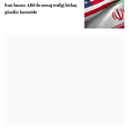
İran basını: ABD ile mesaj trafiği birkaç
gündür kesintide