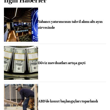
İlgili Haberler
Yabancı yatırımcının tahvil alımı altı ayın
zirvesinde
Döviz mevduatları artışa geçti
ABD'de konut başlangıçları toparlandı