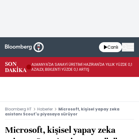
Canlı
SON
ALMANYA'DA SANAYİ ÜRETİMİ HAZİRAN'DA YILLIK YÜZDE 0,1
AL
DAKİKA
AZALDI, BEKLENTİ YÜZDE 0,1 ARTIŞ
AR
Bloomberg HT
Haberler
Microsoft, kişisel yapay zeka
asistanı Scout'u piyasaya sürüyor
Microsoft, kişisel yapay zeka