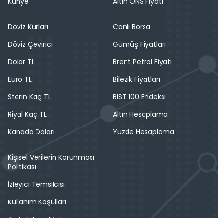
Künye
Altın ONS Fiyatı
Döviz Kurları
Canlı Borsa
Döviz Çevirici
Gümüş Fiyatları
Dolar TL
Brent Petrol Fiyatı
Euro TL
Bilezik Fiyatları
Sterin Kaç TL
BIST 100 Endeksi
Riyal Kaç TL
Altın Hesaplama
Kanada Doları
Yüzde Hesaplama
Kişisel Verilerin Korunması
Politikası
İzleyici Temsilcisi
Kullanım Koşulları