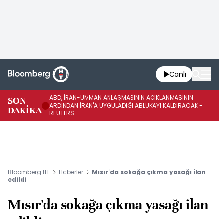
Canlı
ABD, İRAN-UMMAN ANLAŞMASININ AÇIKLANMASININ
AB
SON
ARDINDAN İRAN'A UYGULADIĞI ABLUKAYI KALDIRACAK -
GE
DAKİKA
REUTERS
UY
Bloomberg HT
Haberler
Mısır'da sokağa çıkma yasağı ilan
edildi
Mısır'da sokağa çıkma yasağı ilan