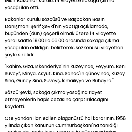
Mısır Bakanlar Kurulu, 14 vilayette sokağa çıkma
yasağı ilan etti.
Bakanlar Kurulu sözcüsü ve Başbakan Basın
Danışmanı Şerif Şevki'nin yaptığı açıklamada,
bugünden (dün) geçerli olmak üzere 14 vilayette
yerel saatle 19.00 ila 06.00 arasında sokağa çıkma
yasağı ilan edildiğini belirterek, sözkonusu vilayetleri
şöyle sıralıdı:
"Kahire, Giza, İskenderiye'nin kuzeyinde, Feyyum, Beni
Suveyf, Minya, Asyut, Kına, Sohac'ın güneyinde, Kuzey
Sina, Güney Sina, Süveyş, İsmailiyye ve Buhayra."
Sözcü Şevki, sokağa çıkma yasağına riayet
etmeyenlerin hapis cezasına çarptırılacağını
kaydetti.
Öte yandan İlan edilen olağanüstü hal kararının, 1958
yılında çıkan kanunun Cumhurbaşkanı'na tanıdığı