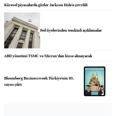
Küresel piyasalarda gözler Jackson Hole'a çevrildi
Fed üyelerinden temkinli açıklamalar
ABD yönetimi TSMC ve Micron’dan hisse almayacak
Bloomberg Businessweek Türkiye'nin 93.
sayısı çıktı