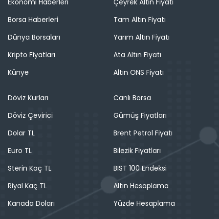
Ekonomi Haberleri
Çeyrek Altın Fiyatı
Borsa Haberleri
Tam Altın Fiyatı
Dünya Borsaları
Yarım Altın Fiyatı
Kripto Fiyatları
Ata Altın Fiyatı
Künye
Altın ONS Fiyatı
Döviz Kurları
Canlı Borsa
Döviz Çevirici
Gümüş Fiyatları
Dolar TL
Brent Petrol Fiyatı
Euro TL
Bilezik Fiyatları
Sterin Kaç TL
BIST 100 Endeksi
Riyal Kaç TL
Altın Hesaplama
Kanada Doları
Yüzde Hesaplama