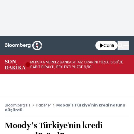
Canlı
SON
MEKSİKA MERKEZ BANKASI FAİZ ORANINI YÜZDE 6,50'DE
OY
DAKİKA
SABİT BIRAKTI; BEKLENTİ YÜZDE 6,50
AÇ
Bloomberg HT
Haberler
Moody's Türkiye'nin kredi notunu
düşürdü
Moody's Türkiye'nin kredi