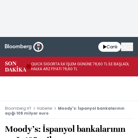
Canlı
SON
QUICK SİGORTA İLK İŞLEM GÜNÜNE 76,60 TL İLE BAŞLADI,
BI
DAKİKA
HALKA ARZ FİYATI 76,60 TL
PU
Bloomberg HT
Haberler
Moody's: İspanyol bankalarının
açığı 105 milyar euro
Moody's: İspanyol bankalarının