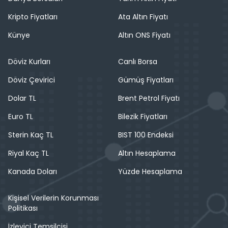
Kripto Fiyatları
Ata Altın Fiyatı
Künye
Altın ONS Fiyatı
Döviz Kurları
Canlı Borsa
Döviz Çevirici
Gümüş Fiyatları
Dolar TL
Brent Petrol Fiyatı
Euro TL
Bilezik Fiyatları
Sterin Kaç TL
BIST 100 Endeksi
Riyal Kaç TL
Altın Hesaplama
Kanada Doları
Yüzde Hesaplama
Kişisel Verilerin Korunması
Politikası
İzleyici Temsilcisi