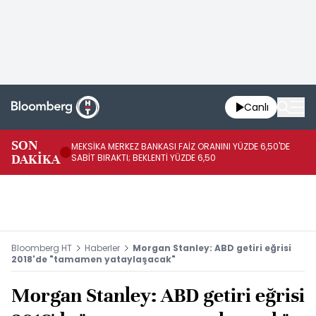
Canlı
SON
MEKSİKA MERKEZ BANKASI FAİZ ORANINI YÜZDE 6,50'DE
OY
DAKİKA
SABİT BIRAKTI; BEKLENTİ YÜZDE 6,50
AÇ
Bloomberg HT
Haberler
Morgan Stanley: ABD getiri eğrisi
2018'de "tamamen yataylaşacak"
Morgan Stanley: ABD getiri eğrisi