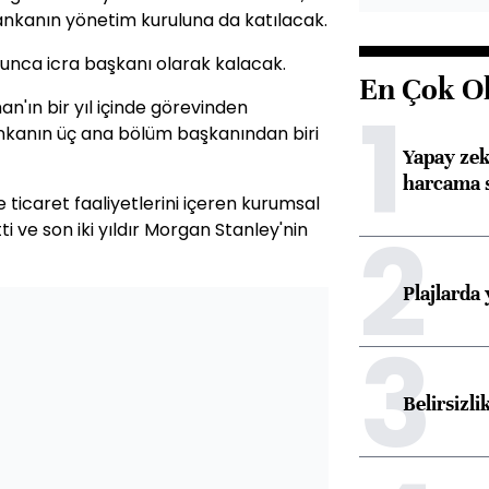
nkanın yönetim kuruluna da katılacak.
nca icra başkanı olarak kalacak.
En Çok O
1
'ın bir yıl içinde görevinden
bankanın üç ana bölüm başkanından biri
Yapay zek
harcama 
 ticaret faaliyetlerini içeren kurumsal
2
i ve son iki yıldır Morgan Stanley'nin
Plajlarda
3
Belirsizli