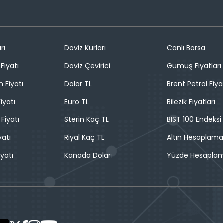
rı
Döviz Kurları
Canlı Borsa
Fiyatı
Döviz Çevirici
Gümüş Fiyatları
n Fiyatı
Dolar TL
Brent Petrol Fiya
iyatı
Euro TL
Bilezik Fiyatları
 Fiyatı
Sterin Kaç TL
BIST 100 Endeksi
yatı
Riyal Kaç TL
Altın Hesaplama
iyatı
Kanada Doları
Yüzde Hesapla