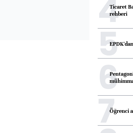
4
Ticaret B
rehberi
5
EPDK'dan 
6
Pentagon'
mühimmat 
7
Öğrenci a