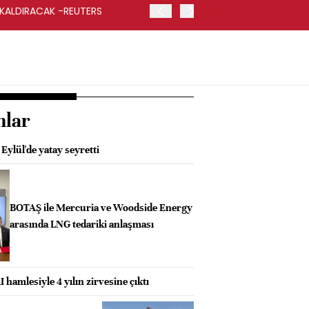
 KALDIRACAK -REUTERS
ABD DIŞİŞLERİ BAKANLIĞI
UYGULANACAK
nlar
Eylül'de yatay seyretti
BOTAŞ ile Mercuria ve Woodside Energy
arasında LNG tedariki anlaşması
I hamlesiyle 4 yılın zirvesine çıktı