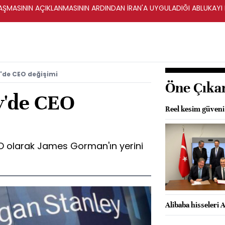
ŞMASININ AÇIKLANMASININ ARDINDAN İRAN'A UYGULADIĞI ABLUKAYI
'de CEO değişimi
Öne Çıka
y'de CEO
Reel kesim güveni 
O olarak James Gorman'ın yerini
Alibaba hisseleri A