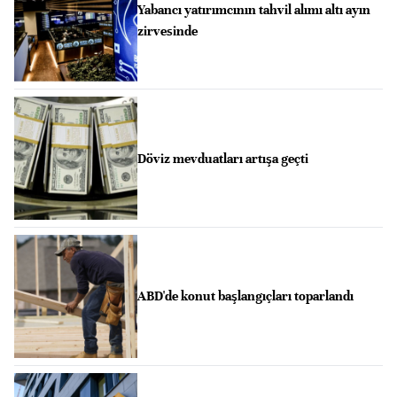
Yabancı yatırımcının tahvil alımı altı ayın
zirvesinde
Döviz mevduatları artışa geçti
ABD'de konut başlangıçları toparlandı