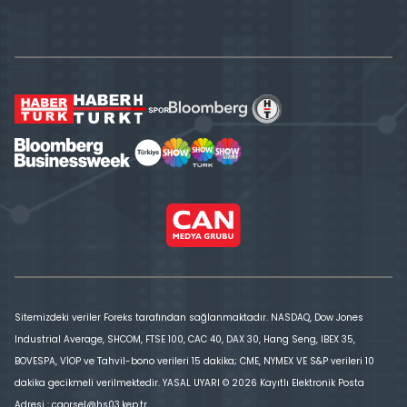
Sitemizdeki veriler Foreks tarafından sağlanmaktadır. NASDAQ, Dow Jones
Industrial Average, SHCOM, FTSE 100, CAC 40, DAX 30, Hang Seng, IBEX 35,
BOVESPA, VİOP ve Tahvil-bono verileri 15 dakika; CME, NYMEX VE S&P verileri 10
dakika gecikmeli verilmektedir. YASAL UYARI © 2026 Kayıtlı Elektronik Posta
Adresi : cgorsel@hs03.kep.tr