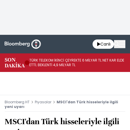
Canlı
SON
TÜRK TELEKOM İKİNCİ ÇEYREKTE 6 MİLYAR TL NET KAR ELDE
AB
DAKİKA
ETTİ; BEKLENTİ 4,9 MİLYAR TL
İR
Bloomberg HT
Piyasalar
MSCI'dan Türk hisseleriyle ilgili
yeni uyarı
MSCI'dan Türk hisseleriyle ilgili