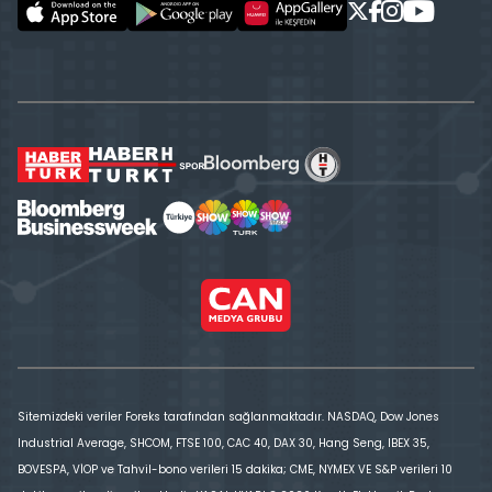
Sitemizdeki veriler Foreks tarafından sağlanmaktadır. NASDAQ, Dow Jones
Industrial Average, SHCOM, FTSE 100, CAC 40, DAX 30, Hang Seng, IBEX 35,
BOVESPA, VİOP ve Tahvil-bono verileri 15 dakika; CME, NYMEX VE S&P verileri 10