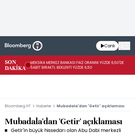
Canlı
SON
MEKSİKA MERKEZ BANKASI FAİZ ORANINI YÜZDE 6,50'DE
OY
DAKİKA
SABİT BIRAKTI; BEKLENTİ YÜZDE 6,50
AÇ
Bloomberg HT
Haberler
Mubadala'dan 'Getir' açıklaması
Mubadala'dan 'Getir' açıklaması
Getir'in büyük hissedarı olan Abu Dabi merkezli