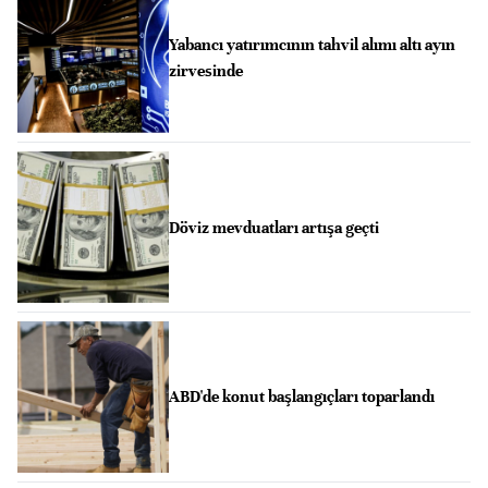
Yabancı yatırımcının tahvil alımı altı ayın
zirvesinde
Döviz mevduatları artışa geçti
ABD'de konut başlangıçları toparlandı