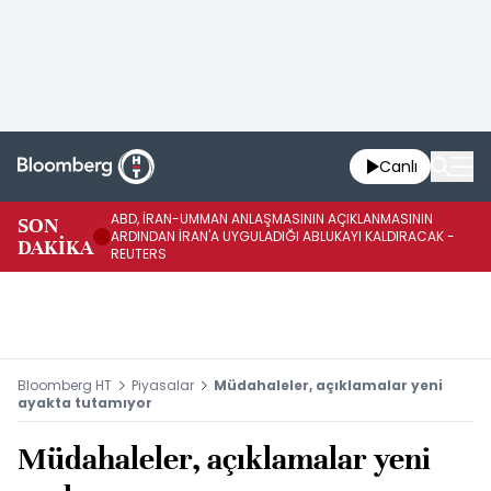
Canlı
ABD, İRAN-UMMAN ANLAŞMASININ AÇIKLANMASININ
AB
SON
ARDINDAN İRAN'A UYGULADIĞI ABLUKAYI KALDIRACAK -
GE
DAKİKA
REUTERS
UY
Bloomberg HT
Piyasalar
Müdahaleler, açıklamalar yeni
ayakta tutamıyor
Müdahaleler, açıklamalar yeni