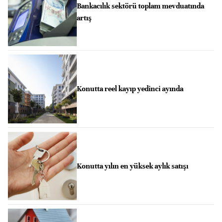
Bankacılık sektörü toplam mevduatında
artış
Konutta reel kayıp yedinci ayında
Konutta yılın en yüksek aylık satışı