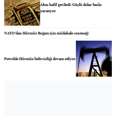
Altın hafif geriledi: Güçlü dolar baskı
yaratıyor
NATO’dan Hürmüz Boğazı için müdahale seçeneği
Petrolde Hürmüz belirsizliği devam ediyor