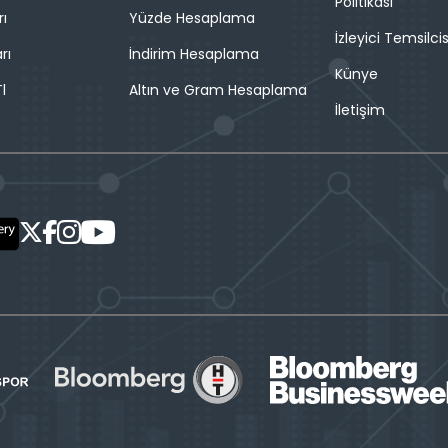
Politikası
rı
Yüzde Hesaplama
İzleyici Temsilcis
rı
İndirim Hesaplama
Künye
l
Altın ve Gram Hesaplama
İletişim