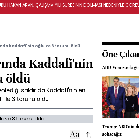
ÜRÜ HAKAN ARAN, ÇALIŞMA YILI SÜRESİNİN DOLMASI NEDENİYLE GÖRE
ında Kaddafi'nin oğlu ve 3 torunu öldü
Öne Çıka
rında Kaddafi'nin
ABD-Venezuela geri
u öldü
lediği saldırıda Kaddafi'nin en
 ile 3 torunu öldü
Trump: ABD'nin dev
sokacağız