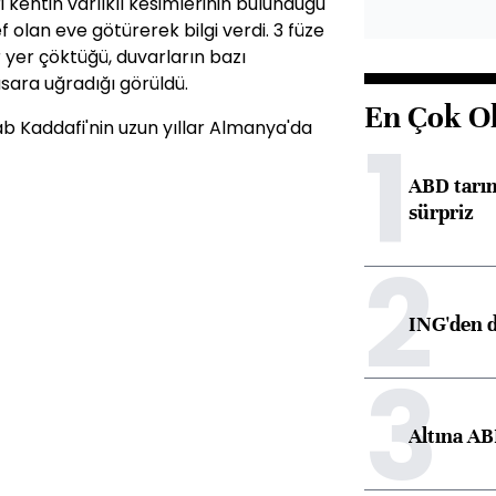
ri kentin varlıklı kesimlerinin bulunduğu
 olan eve götürerek bilgi verdi. 3 füze
r yer çöktüğü, duvarların bazı
sara uğradığı görüldü.
En Çok O
ab Kaddafi'nin uzun yıllar Almanya'da
1
ABD tarım
sürpriz
2
ING'den d
3
Altına AB