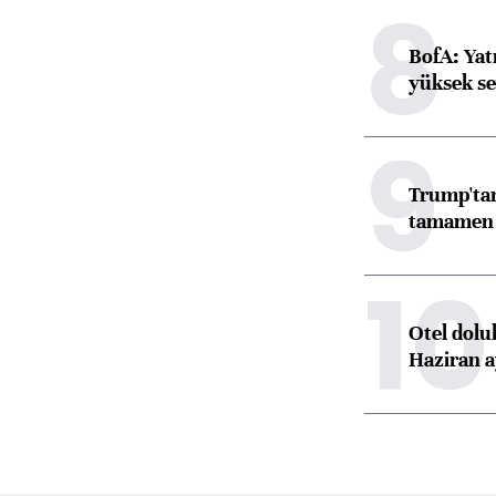
8
BofA: Yatı
yüksek se
9
Trump'tan
tamamen o
10
Otel dolu
Haziran a