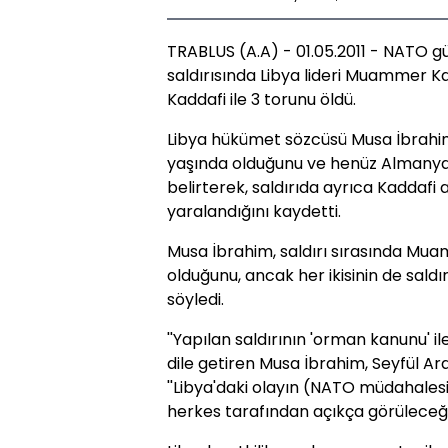
TRABLUS (A.A) - 01.05.2011 - NATO g
saldırısında Libya lideri Muammer K
Kaddafi ile 3 torunu öldü.
Libya hükümet sözcüsü Musa İbrahim 
yaşında olduğunu ve henüz Almanya'
belirterek, saldırıda ayrıca Kaddafi a
yaralandığını kaydetti.
Musa İbrahim, saldırı sırasında Muam
olduğunu, ancak her ikisinin de sal
söyledi.
''Yapılan saldırının 'orman kanunu' il
dile getiren Musa İbrahim, Seyfül Arab
''Libya'daki olayın (NATO müdahalesi
herkes tarafından açıkça görüleceği