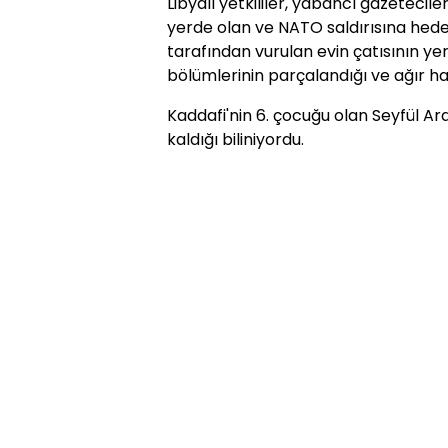
Libyalı yetkililer, yabancı gazetecile
yerde olan ve NATO saldırısına hedef
tarafından vurulan evin çatısının ye
bölümlerinin parçalandığı ve ağır ha
Kaddafi'nin 6. çocuğu olan Seyfül Ar
kaldığı biliniyordu.