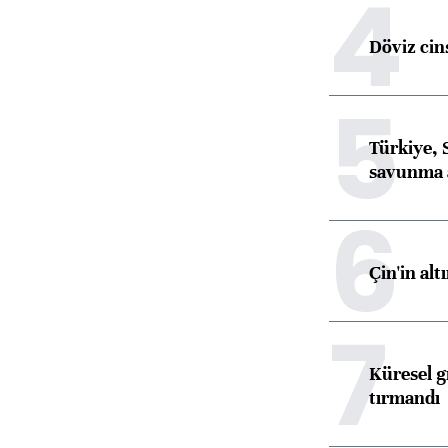
4
Döviz cins
5
Türkiye, 
savunma 
6
Çin'in alt
7
Küresel gı
tırmandı