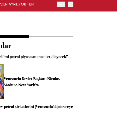
VDEN AYRILIYOR -BN
İŞ BANKASI GENEL MÜDÜR
nlar
limi petrol piyasasını nasıl etkileyecek?
Venezuela Devlet Başkanı Nicolas
Maduro New York'ta
 petrol şirketlerini (Venezuela'da) devreye