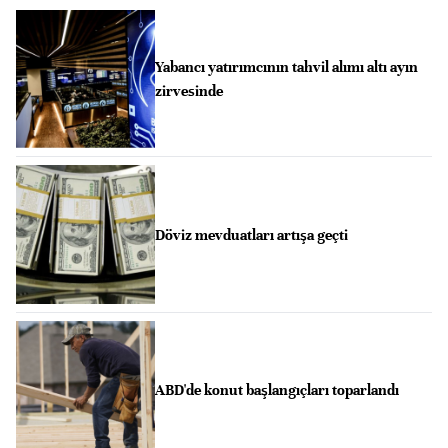
Yabancı yatırımcının tahvil alımı altı ayın
zirvesinde
Döviz mevduatları artışa geçti
ABD'de konut başlangıçları toparlandı