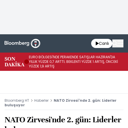
Canlı
EURO BÖLGESİ'NDE PERAKENDE SATIŞLAR HAZİRAN'DA
EU
SON
YILLIK YÜZDE 0,7 ARTTI; BEKLENTİ YÜZDE 1 ARTIŞ, ÖNCEKİ
AY
DAKİKA
YÜZDE 1,9 ARTIŞ
ÖN
Bloomberg HT
Haberler
NATO Zirvesi'nde 2. gün: Liderler
buluşuyor
NATO Zirvesi'nde 2. gün: Liderler