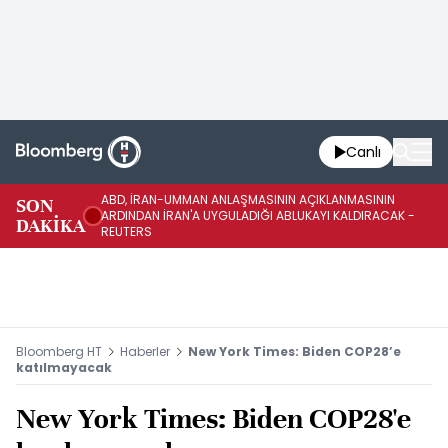
Canlı
ABD, İRAN-UMMAN ANLAŞMASININ AÇIKLANMASININ
AB
SON
ARDINDAN İRAN'A UYGULADIĞI ABLUKAYI KALDIRACAK -
GE
DAKİKA
REUTERS
UY
Bloomberg HT
Haberler
New York Times: Biden COP28’e
katılmayacak
New York Times: Biden COP28'e