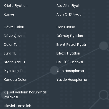
Kripto Fiyatları
Ata Altın Fiyatı
Künye
Altın ONS Fiyatı
Döviz Kurları
Canlı Borsa
Döviz Çevirici
Gümüş Fiyatları
Dolar TL
Brent Petrol Fiyatı
Euro TL
Bilezik Fiyatları
Sterin Kaç TL
BIST 100 Endeksi
Riyal Kaç TL
Altın Hesaplama
Kanada Doları
Yüzde Hesaplama
Kişisel Verilerin Korunması
Politikası
İzleyici Temsilcisi