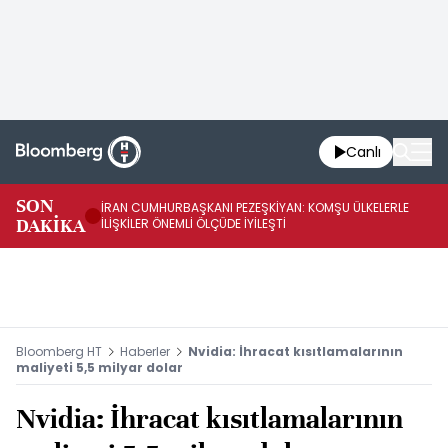
Canlı
SON
İRAN CUMHURBAŞKANI PEZEŞKİYAN: KOMŞU ÜLKELERLE
BE
DAKİKA
İLİŞKİLER ÖNEMLİ ÖLÇÜDE İYİLEŞTİ
OL
Bloomberg HT
Haberler
Nvidia: İhracat kısıtlamalarının
maliyeti 5,5 milyar dolar
Nvidia: İhracat kısıtlamalarının