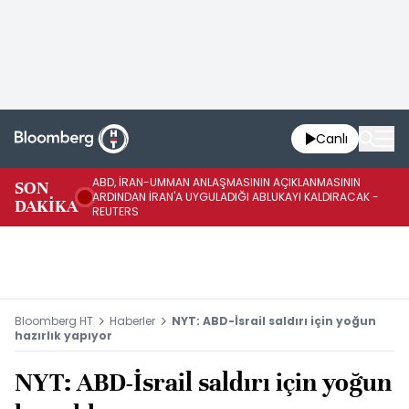
Canlı
ABD, İRAN-UMMAN ANLAŞMASININ AÇIKLANMASININ
AB
SON
ARDINDAN İRAN'A UYGULADIĞI ABLUKAYI KALDIRACAK -
GE
DAKİKA
REUTERS
UY
Bloomberg HT
Haberler
NYT: ABD-İsrail saldırı için yoğun
hazırlık yapıyor
NYT: ABD-İsrail saldırı için yoğun