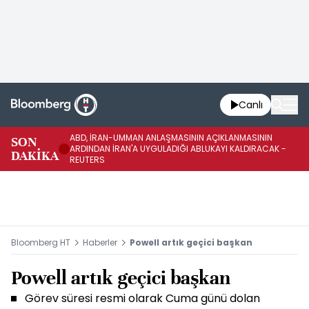
Canlı
ABD, İRAN-UMMAN ANLAŞMASININ AÇIKLANMASININ
AB
SON
ARDINDAN İRAN'A UYGULADIĞI ABLUKAYI KALDIRACAK -
GE
DAKİKA
REUTERS
UY
Bloomberg HT
Haberler
Powell artık geçici başkan
Powell artık geçici başkan
Görev süresi resmi olarak Cuma günü dolan