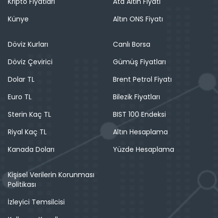
Kripto Fiyatları
Ata Altın Fiyatı
Künye
Altın ONS Fiyatı
Döviz Kurları
Canlı Borsa
Döviz Çevirici
Gümüş Fiyatları
Dolar TL
Brent Petrol Fiyatı
Euro TL
Bilezik Fiyatları
Sterin Kaç TL
BIST 100 Endeksi
Riyal Kaç TL
Altın Hesaplama
Kanada Doları
Yüzde Hesaplama
Kişisel Verilerin Korunması
Politikası
İzleyici Temsilcisi