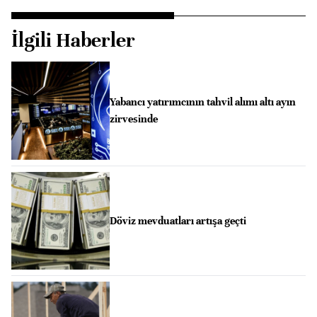
İlgili Haberler
Yabancı yatırımcının tahvil alımı altı ayın
zirvesinde
Döviz mevduatları artışa geçti