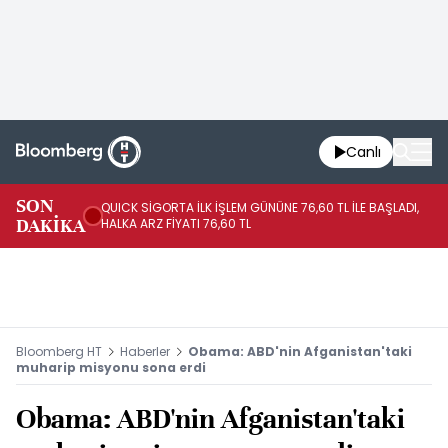
Canlı
SON
QUICK SİGORTA İLK İŞLEM GÜNÜNE 76,60 TL İLE BAŞLADI,
BI
DAKİKA
HALKA ARZ FİYATI 76,60 TL
PU
Bloomberg HT
Haberler
Obama: ABD'nin Afganistan'taki
muharip misyonu sona erdi
Obama: ABD'nin Afganistan'taki