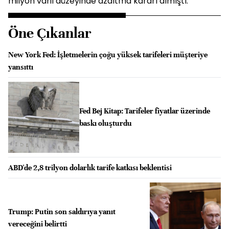
milyon varil düzeyinde azaltma kararı almıştı.
Öne Çıkanlar
New York Fed: İşletmelerin çoğu yüksek tarifeleri müşteriye
yansıttı
Fed Bej Kitap: Tarifeler fiyatlar üzerinde
baskı oluşturdu
ABD'de 2,8 trilyon dolarlık tarife katkısı beklentisi
Trump: Putin son saldırıya yanıt
vereceğini belirtti