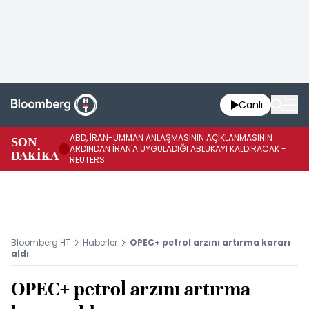
Canlı
ABD, İRAN-UMMAN ANLAŞMASININ AÇIKLANMASININ
AB
SON
ARDINDAN İRAN'A UYGULADIĞI ABLUKAYI KALDIRACAK -
GE
DAKİKA
REUTERS
UY
Bloomberg HT
Haberler
OPEC+ petrol arzını artırma kararı
aldı
OPEC+ petrol arzını artırma