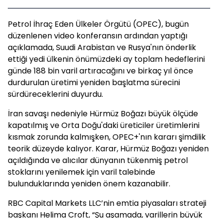
Petrol İhraç Eden Ülkeler Örgütü (OPEC), bugün
düzenlenen video konferansın ardından yaptığı
açıklamada, Suudi Arabistan ve Rusya'nın önderlik
ettiği yedi ülkenin önümüzdeki ay toplam hedeflerini
günde 188 bin varil artıracağını ve birkaç yıl önce
durdurulan üretimi yeniden başlatma sürecini
sürdüreceklerini duyurdu.
İran savaşı nedeniyle Hürmüz Boğazı büyük ölçüde
kapatılmış ve Orta Doğu'daki üreticiler üretimlerini
kısmak zorunda kalmışken, OPEC+'nın kararı şimdilik
teorik düzeyde kalıyor. Karar, Hürmüz Boğazı yeniden
açıldığında ve alıcılar dünyanın tükenmiş petrol
stoklarını yenilemek için varil talebinde
bulunduklarında yeniden önem kazanabilir.
RBC Capital Markets LLC’nin emtia piyasaları strateji
başkanı Helima Croft, “Şu aşamada, varillerin büyük