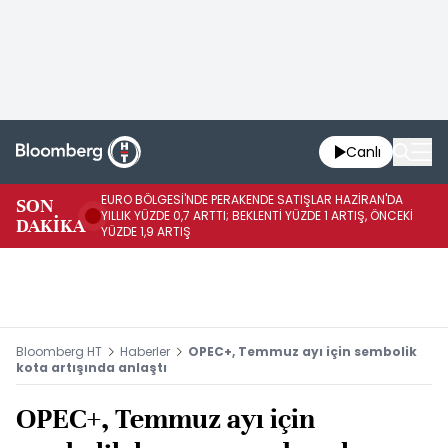
Canlı
EURO BÖLGESİ'NDE PERAKENDE SATIŞLAR HAZİRAN'DA
EU
SON
YILLIK YÜZDE 0,7 ARTTI; BEKLENTİ YÜZDE 1 ARTIŞ, ÖNCEKİ
AY
DAKİKA
YÜZDE 1,9 ARTIŞ
ÖN
Bloomberg HT
Haberler
OPEC+, Temmuz ayı için sembolik
kota artışında anlaştı
OPEC+, Temmuz ayı için