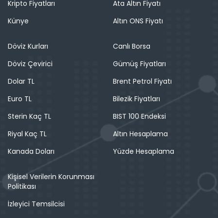
Kripto Fiyatları
Ata Altın Fiyatı
Künye
Altın ONS Fiyatı
Döviz Kurları
Canlı Borsa
Döviz Çevirici
Gümüş Fiyatları
Dolar TL
Brent Petrol Fiyatı
Euro TL
Bilezik Fiyatları
Sterin Kaç TL
BIST 100 Endeksi
Riyal Kaç TL
Altın Hesaplama
Kanada Doları
Yüzde Hesaplama
Kişisel Verilerin Korunması
Politikası
İzleyici Temsilcisi