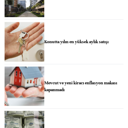
Konutta yılın en yüksek aylık satışı
Mevcut ve yeni kiracı enflasyon makası
kapanmadı