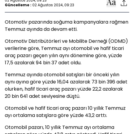
02 Ağustos 2024, 09:23
Güncelleme :
02 Ağustos 2024, 09:23
Otomotiv pazarında soğuma kampanyalara rağmen
Temmuz ayında da devam etti.
Otomotiv Distribütörleri ve Mobilite Derneği (ODMD)
verilerine göre, Temmuz ayı otomobil ve hafif ticari
araç pazarı geçen yılın aynı dönemine göre, yüzde
17,5 azalarak 94 bin 37 adet oldu.
Temmuz ayında otomobil satışları bir önceki yılın
aynı ayına göre yüzde 16,04 azalarak 73 bin 396 adet
olurken, hafif ticari araç pazarı yüzde 22,2 azalarak
20 bin 641 adet seviyesine düştü.
Otomobil ve hafif ticari araç pazarı 10 yıllık Temmuz
ayı ortalama satışlara göre yüzde 43,2 arttı.
Otomobil pazarı, 10 yıllık Temmuz ayı ortalama