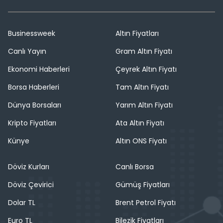
Businessweek
Altın Fiyatları
Canlı Yayın
Gram Altın Fiyatı
Ekonomi Haberleri
Çeyrek Altın Fiyatı
Borsa Haberleri
Tam Altın Fiyatı
Dünya Borsaları
Yarım Altın Fiyatı
Kripto Fiyatları
Ata Altın Fiyatı
Künye
Altın ONS Fiyatı
Döviz Kurları
Canlı Borsa
Döviz Çevirici
Gümüş Fiyatları
Dolar TL
Brent Petrol Fiyatı
Euro TL
Bilezik Fiyatları