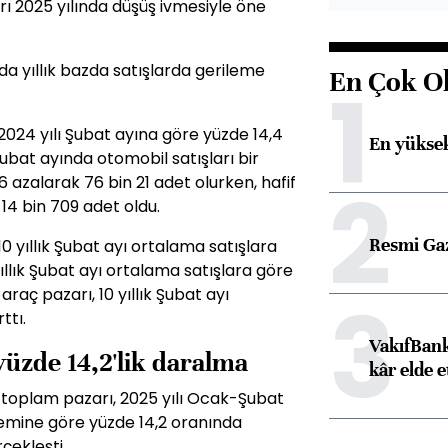
rı 2025 yılında düşüş ivmesiyle öne
a yıllık bazda satışlarda gerileme
En Çok O
1
 2024 yılı Şubat ayına göre yüzde 14,4
En yüksek
ubat ayında otomobil satışları bir
2
6 azalarak 76 bin 21 adet olurken, hafif
 14 bin 709 adet oldu.
Resmi Ga
10 yıllık Şubat ayı ortalama satışlara
yıllık Şubat ayı ortalama satışlara göre
3
 araç pazarı, 10 yıllık Şubat ayı
ttı.
VakıfBank
üzde 14,2'lik daralma
kâr elde e
ç toplam pazarı, 2025 yılı Ocak-Şubat
nemine göre yüzde 14,2 oranında
çekleşti.