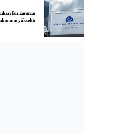
kası faiz kararını
ahminini yükseltti