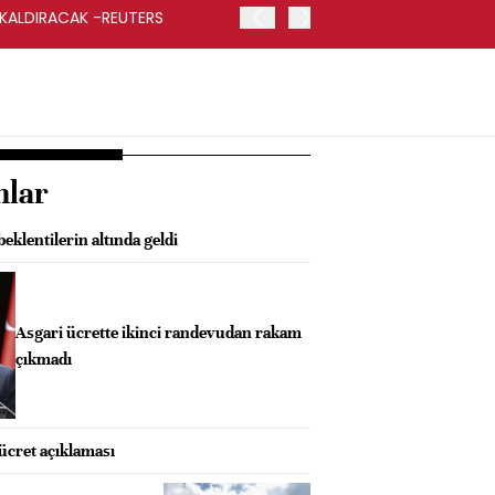
 KALDIRACAK -REUTERS
ABD DIŞİŞLERİ BAKANLIĞI
UYGULANACAK
nlar
eklentilerin altında geldi
Asgari ücrette ikinci randevudan rakam
çıkmadı
 ücret açıklaması