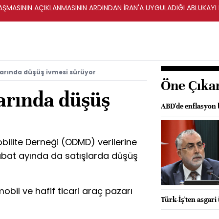
ŞMASININ AÇIKLANMASININ ARDINDAN İRAN'A UYGULADIĞI ABLUKAYI
arında düşüş ivmesi sürüyor
Öne Çıka
larında düşüş
ABD'de enflasyon b
obilite Derneği (ODMD) verilerine
ubat ayında da satışlarda düşüş
il ve hafif ticari araç pazarı
Türk-İş'ten asgari