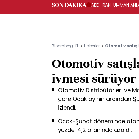
SON DAKİKA
ABD, İRAN-UMMAN ANLA
Bloomberg HT
Haberler
Otomotiv satışl
Otomotiv satış
ivmesi sürüyor
Otomotiv Distribütörleri ve M
göre Ocak ayının ardından Ş
izlendi.
Ocak-Şubat döneminde otomob
yüzde 14,2 oranında azaldı.