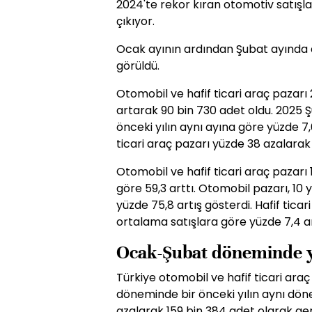
2024'te rekor kıran otomotiv satışla
çıkıyor.
Ocak ayının ardından Şubat ayında d
görüldü.
Otomobil ve hafif ticari araç pazarı
artarak 90 bin 730 adet oldu. 2025 Ş
önceki yılın aynı ayına göre yüzde 7,
ticari araç pazarı yüzde 38 azalarak
Otomobil ve hafif ticari araç pazarı 
göre 59,3 arttı. Otomobil pazarı, 10 
yüzde 75,8 artış gösterdi. Hafif ticari
ortalama satışlara göre yüzde 7,4 ar
Ocak-Şubat döneminde y
Türkiye otomobil ve hafif ticari ara
döneminde bir önceki yılın aynı dö
azalarak 159 bin 384 adet olarak ger