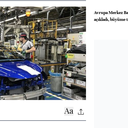
Avrupa Merkez Ban
açıkladı, büyüme t