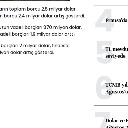
4
ların toplam borcu 2,8 milyar dolar,
 borcu 2,4 milyar dolar artış gösterdi.
Fransa'da 
zun vadeli borçları 870 milyon dolar,
eli borçları 1,9 milyar dolar arttı.
5
borçları 2 milyar dolar, finansal
TL mevdua
yon dolar artış gösterdi.
seviyede
6
TCMB yılı
Ağustos't
7
Dolar ve 
Ağustos 2