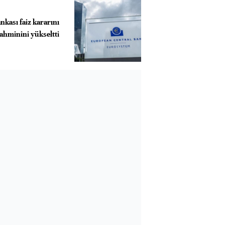
kası faiz kararını
ahminini yükseltti