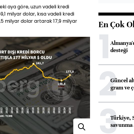
ki aya göre, uzun vadeli kredi
,1 milyar dolar, kısa vadeli kredi
,5 milyar dolar artarak 17,9 milyar
En Çok O
1
Almanya'd
desteği
2
Güncel al
gram ve ç
3
Türkiye, 
savunma 