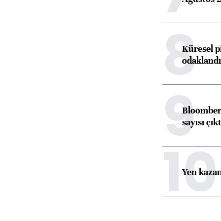
8
Küresel p
odaklandı
9
Bloomberg
sayısı çıkt
10
Yen kazanç