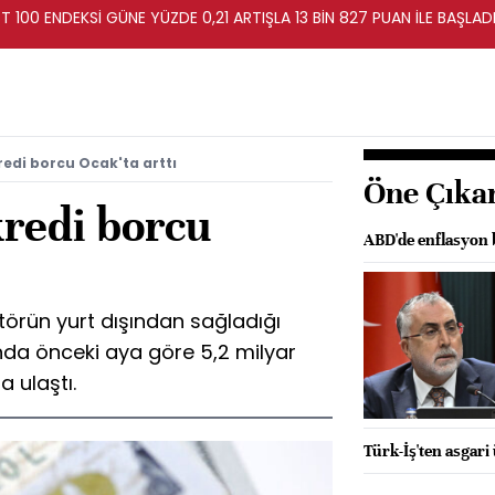
T 100 ENDEKSİ GÜNE YÜZDE 0,21 ARTIŞLA 13 BİN 827 PUAN İLE BAŞLAD
redi borcu Ocak'ta arttı
Öne Çıka
kredi borcu
ABD'de enflasyon b
törün yurt dışından sağladığı
da önceki aya göre 5,2 milyar
a ulaştı.
Türk-İş'ten asgari