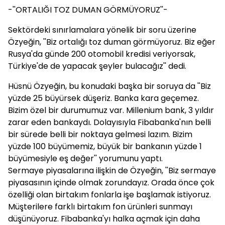
-''ORTALIĞI TOZ DUMAN GÖRMÜYORUZ''-
Sektördeki sınırlamalara yönelik bir soru üzerine
Özyeğin, ''Biz ortalığı toz duman görmüyoruz. Biz eğer
Rusya'da günde 200 otomobil kredisi veriyorsak,
Türkiye'de de yapacak şeyler bulacağız'' dedi.
Hüsnü Özyeğin, bu konudaki başka bir soruya da ''Biz
yüzde 25 büyürsek düşeriz. Banka kara geçemez.
Bizim özel bir durumumuz var. Millenium bank, 3 yıldır
zarar eden bankaydı. Dolayısıyla Fibabanka'nın belli
bir sürede belli bir noktaya gelmesi lazım. Bizim
yüzde 100 büyümemiz, büyük bir bankanın yüzde 1
büyümesiyle eş değer'' yorumunu yaptı.
Sermaye piyasalarına ilişkin de Özyeğin, ''Biz sermaye
piyasasının içinde olmak zorundayız. Orada önce çok
özelliği olan birtakım fonlarla işe başlamak istiyoruz.
Müşterilere farklı birtakım fon ürünleri sunmayı
düşünüyoruz. Fibabanka'yı halka açmak için daha