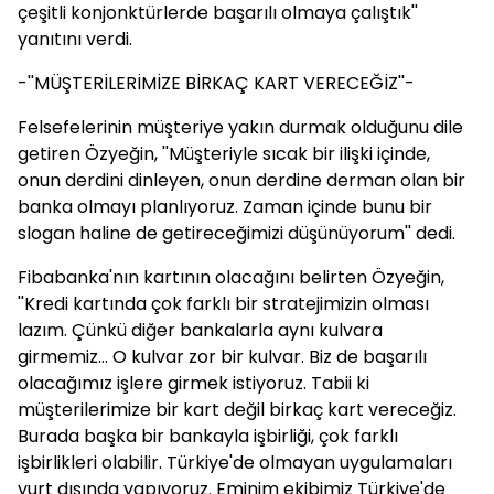
çeşitli konjonktürlerde başarılı olmaya çalıştık''
yanıtını verdi.
-''MÜŞTERİLERİMİZE BİRKAÇ KART VERECEĞİZ''-
Felsefelerinin müşteriye yakın durmak olduğunu dile
getiren Özyeğin, ''Müşteriyle sıcak bir ilişki içinde,
onun derdini dinleyen, onun derdine derman olan bir
banka olmayı planlıyoruz. Zaman içinde bunu bir
slogan haline de getireceğimizi düşünüyorum'' dedi.
Fibabanka'nın kartının olacağını belirten Özyeğin,
''Kredi kartında çok farklı bir stratejimizin olması
lazım. Çünkü diğer bankalarla aynı kulvara
girmemiz... O kulvar zor bir kulvar. Biz de başarılı
olacağımız işlere girmek istiyoruz. Tabii ki
müşterilerimize bir kart değil birkaç kart vereceğiz.
Burada başka bir bankayla işbirliği, çok farklı
işbirlikleri olabilir. Türkiye'de olmayan uygulamaları
yurt dışında yapıyoruz. Eminim ekibimiz Türkiye'de