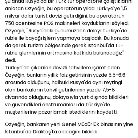
Şu anda Rusya'da bir Türk tur operatörle çalıştıklarını
anlatan Özyeğin, bu operatörün yılda Türkiye'ye 1,5
milyar dolar turist dövizi getirdiğini, bu operatörün
750 acentesine POS makineleri koyduklarını söyledi.
Özyeğin, ''Rusya'daki gücümüzden dolayı Türkiye'de
ruble ile bayağı işlem yapmaya başladık. Bu konuda
da gerek turizm bölgesinde gerek İstanbul'da TL-
ruble işlemlerinin artmasına katkıda bulunacağız''
dedi.
Türkiye'de çıkarılan dövizli tahvillere işaret eden
Özyeğin, bunların yıllık faiz getirisinin yüzde 5,5-6,6
arasında olduğunu, halbuki Rusya'da aynı reytingi
olan bankaların tahvil getirilerinin yüzde 7,5-8
civarında olduğunu, dolayısıyla yurt dışında bildikleri
ve güvendikleri enstrümanları da Türkiye'de
müşterilerine pazarlamak istediklerini kaydetti.
Özyeğin, bankanın yeni Genel Müdürlük binasının yine
İstanbul'da Dikilitaş'ta olacağını bildirdi.