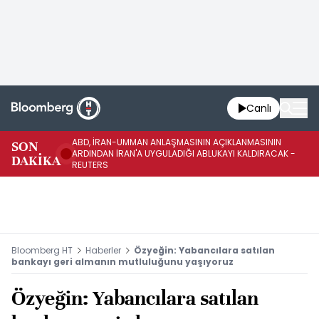
Canlı
ABD, İRAN-UMMAN ANLAŞMASININ AÇIKLANMASININ
AB
SON
ARDINDAN İRAN'A UYGULADIĞI ABLUKAYI KALDIRACAK -
GE
DAKİKA
REUTERS
UY
Bloomberg HT
Haberler
Özyeğin: Yabancılara satılan
bankayı geri almanın mutluluğunu yaşıyoruz
Özyeğin: Yabancılara satılan