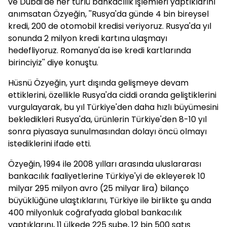
ve Dubai'de her türlü bankacılık işlemleri yaptıklarını
anımsatan Özyeğin, ''Rusya'da günde 4 bin bireysel
kredi, 200 de otomobil kredisi veriyoruz. Rusya'da yıl
sonunda 2 milyon kredi kartına ulaşmayı
hedefliyoruz. Romanya'da ise kredi kartlarında
birinciyiz'' diye konuştu.
Hüsnü Özyeğin, yurt dışında gelişmeye devam
ettiklerini, özellikle Rusya'da ciddi oranda geliştiklerini
vurgulayarak, bu yıl Türkiye'den daha hızlı büyümesini
bekledikleri Rusya'da, ürünlerin Türkiye'den 8-10 yıl
sonra piyasaya sunulmasından dolayı öncü olmayı
istediklerini ifade etti.
Özyeğin, 1994 ile 2008 yılları arasında uluslararası
bankacılık faaliyetlerine Türkiye'yi de ekleyerek 10
milyar 295 milyon avro (25 milyar lira) bilanço
büyüklüğüne ulaştıklarını, Türkiye ile birlikte şu anda
400 milyonluk coğrafyada global bankacılık
yaptıklarını, 11 ülkede 225 şube, 12 bin 500 satış