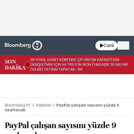
Canlı
SK HYNIX, GÜNEY KORE'DEKİ ÇİP ÜRETİM KAPASİTESİNİ
SON
BO
GENİŞLETMEK İÇİN 54 TRİLYON WON (YAKLAŞIK 36 MİLYAR
DAKİKA
AR
DOLAR) YATIRIM YAPACAK- BN
Bloomberg HT
Haberler
PayPal çalışan sayısını yüzde 9
azaltacak
PayPal çalışan sayısını yüzde 9