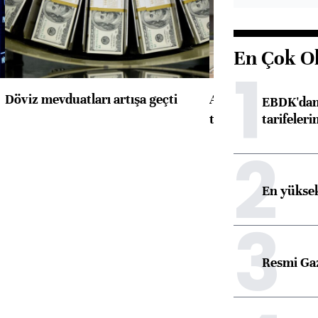
En Çok O
1
Döviz mevduatları artışa geçti
ABD'de konut başla
EBDK'dan 
tarifeleri
toparlandı
2
En yüksek
3
Resmi Ga