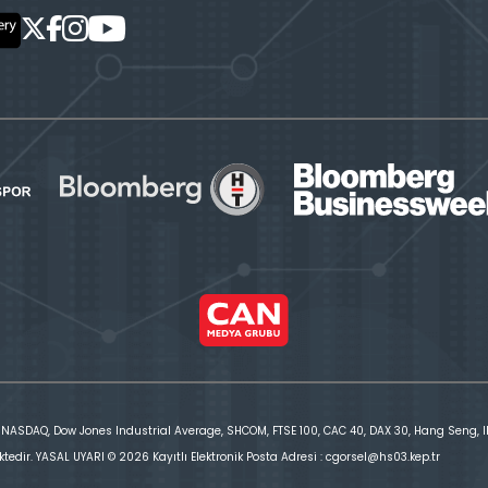
 NASDAQ, Dow Jones Industrial Average, SHCOM, FTSE 100, CAC 40, DAX 30, Hang Seng, IBE
ktedir. YASAL UYARI © 2026 Kayıtlı Elektronik Posta Adresi : cgorsel@hs03.kep.tr