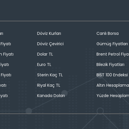
rı
Döviz Kurları
Canlı Borsa
Fiyatı
Döviz Çevirici
Gümüş Fiyatları
n Fiyatı
Dolar TL
Brent Petrol Fiya
iyatı
Euro TL
Bilezik Fiyatları
 Fiyatı
Sterin Kaç TL
BIST 100 Endeksi
yatı
Riyal Kaç TL
Altın Hesaplama
iyatı
Kanada Doları
Yüzde Hesapla