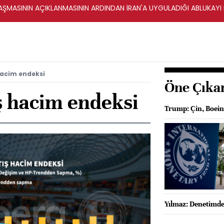
ŞMASININ AÇIKLANMASININ ARDINDAN İRAN'A UYGULADIĞI ABLUKAYI
hacim endeksi
Öne Çıka
ş hacim endeksi
Trump: Çin, Boein
Yılmaz: Denetimde