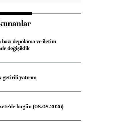
konusunda Unicredit ile
me
görüşmelere hazırlanıyor
kunanlar
ngıçları
bazı depolama ve iletim
nde değişiklik
 getirili yatırım
zete'de bugün (08.08.2026)