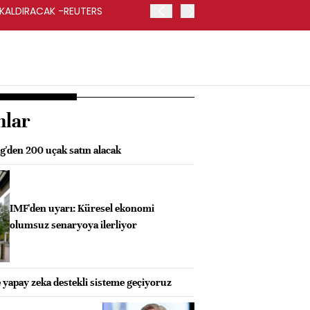
 KALDIRACAK -REUTERS
ABD DIŞİŞLERİ BAKANLIĞI
UYGULANACAK
nlar
g'den 200 uçak satın alacak
IMF'den uyarı: Küresel ekonomi
olumsuz senaryoya ilerliyor
 yapay zeka destekli sisteme geçiyoruz