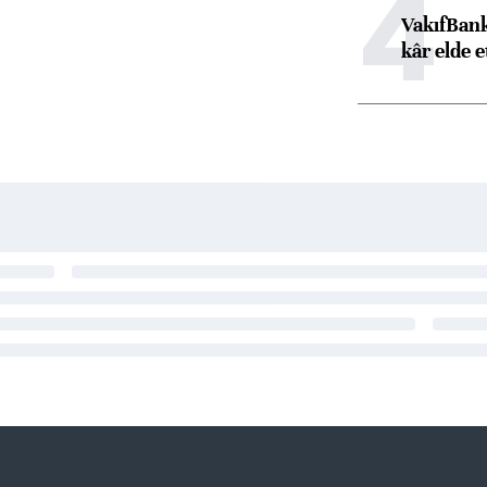
4
VakıfBank
kâr elde e