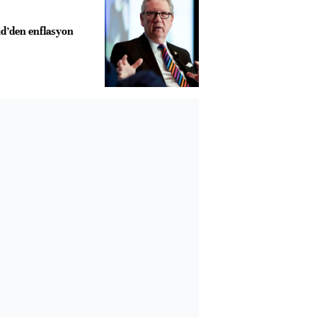
id’den enflasyon
Almanya, Commerzbank
Ba