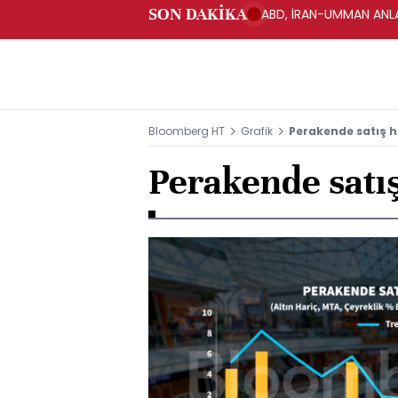
SON DAKİKA
ABD, İRAN-UMMAN ANLA
Bloomberg HT
Grafik
Perakende satış 
Perakende satı