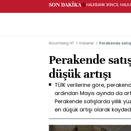
SON DAKİKA
HALKBANK İKİNCİL HALK
SAĞLANACAK -KAP
Bloomberg HT
Haberler
Perakende satışl
Perakende satış
düşük artışı
TÜİK verilerine göre, perakend
ardından Mayıs ayında da artı
Perakende satışlarda yıllık yüzd
en düşük artışı olarak kaydedi