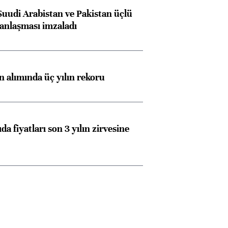
Suudi Arabistan ve Pakistan üçlü
anlaşması imzaladı
ın alımında üç yılın rekoru
Almanya, Commerzbank
Ba
konusunda Unicredit ile
me
görüşmelere hazırlanıyor
da fiyatları son 3 yılın zirvesine
ngıçları