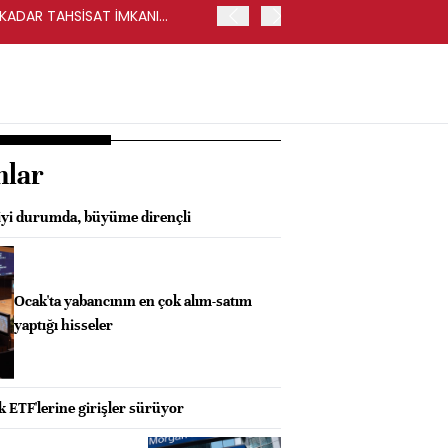
Y KADAR TAHSİSAT İMKANI
HALKBANK, İKİNCİL HALKA
nlar
iyi durumda, büyüme dirençli
Ocak'ta yabancının en çok alım-satım
yaptığı hisseler
 ETF'lerine girişler sürüyor