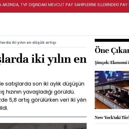
A ARZINDA, TVF DIŞINDAKİ MEVCUT PAY SAHİPLERİNE ELLERİNDEKİ PA
arda iki yılın en düşük artışı
Öne Çıka
larda iki yılın en
Şimşek: Ekonomi 
e satışlarda son iki aylık düşüşün
ş hızının yavaşladığı görüldü.
e 5,8 artış görülürken veri iki yılın
ldi.
New York'taki Türk