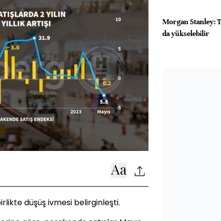
Morgan Stanley: Te
da yükselebilir
likte düşüş ivmesi belirginleşti.