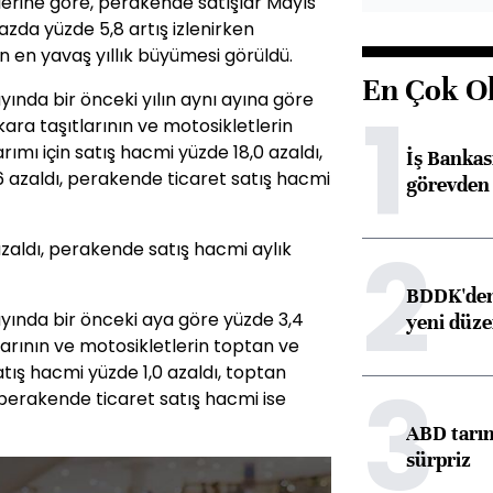
ilerine göre, perakende satışlar Mayıs
 bazda yüzde 5,8 artış izlenirken
ın en yavaş yıllık büyümesi görüldü.
En Çok O
yında bir önceki yılın aynı ayına göre
1
kara taşıtlarının ve motosikletlerin
ımı için satış hacmi yüzde 18,0 azaldı,
İş Banka
6 azaldı, perakende ticaret satış hacmi
görevden 
2
azaldı, perakende satış hacmi aylık
BDDK'den 
ayında bir önceki aya göre yüzde 3,4
yeni düz
larının ve motosikletlerin toptan ve
atış hacmi yüzde 1,0 azaldı, toptan
3
, perakende ticaret satış hacmi ise
ABD tarım
sürpriz