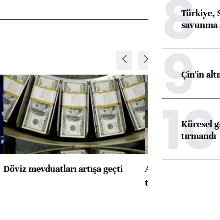
8
Türkiye, 
savunma 
9
Çin'in alt
10
Küresel gı
tırmandı
Döviz mevduatları artışa geçti
ABD'de konut başla
toparlandı