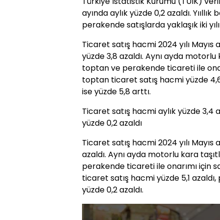
Türkiye İstatistik Kurumu (TÜİK) ver
ayında aylık yüzde 0,2 azaldı. Yııllık
perakende satışlarda yaklaşık iki yıl
Ticaret satış hacmi 2024 yılı Mayıs a
yüzde 3,8 azaldı. Aynı ayda motorlu 
toptan ve perakende ticareti ile onar
toptan ticaret satış hacmi yüzde 4,
ise yüzde 5,8 arttı.
Ticaret satış hacmi aylık yüzde 3,4 
yüzde 0,2 azaldı
Ticaret satış hacmi 2024 yılı Mayıs 
azaldı. Aynı ayda motorlu kara taşıt
perakende ticareti ile onarımı için s
ticaret satış hacmi yüzde 5,1 azaldı
yüzde 0,2 azaldı.