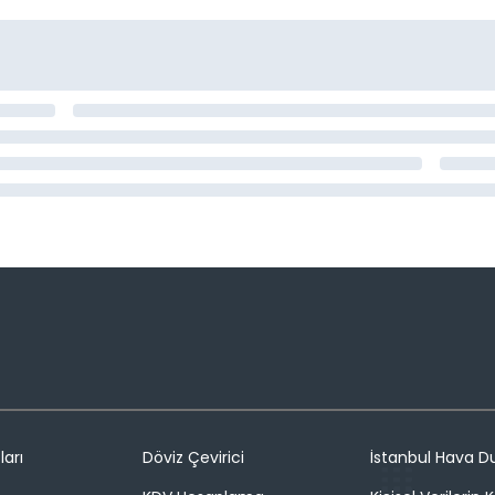
ları
Döviz Çevirici
İstanbul Hava 