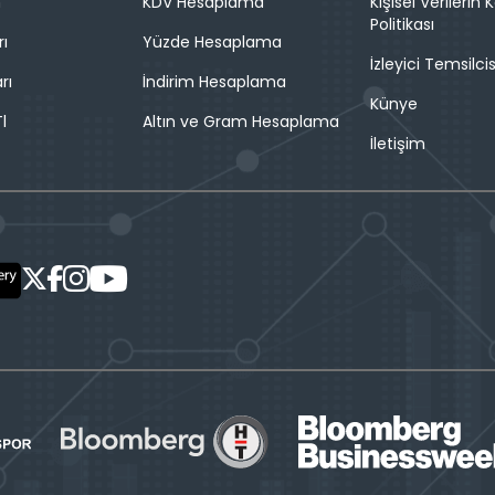
n
KDV Hesaplama
Kişisel Verilerin
Politikası
rı
Yüzde Hesaplama
İzleyici Temsilcis
rı
İndirim Hesaplama
Künye
l
Altın ve Gram Hesaplama
İletişim