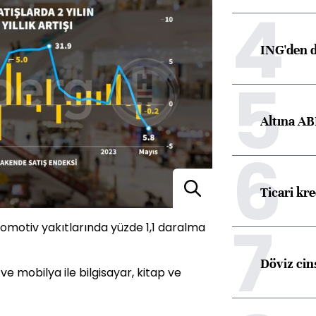
4
ING'den d
5
Altına AB
6
Ticari kr
7
omotiv yakıtlarında yüzde 1,1 daralma
Döviz cins
 ve mobilya ile bilgisayar, kitap ve